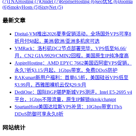
(7)
TNAHosting (7)
Onidel (7)
RepriseHosting (6)
seo优化 (6)
Joomla
(6)
SmokyHosts (5)
SixtyNet (5)
最新文章
Digital-VM推出2026夏季促销活动，全场国外VPS可享8
折月付$8起，美洲/欧洲/亚洲多机房可选
VMRack：洛杉矶DC2节点部署完毕，VPS低至$6.66/
月，CN2 GIA/9929/CMIN2回程，美国原生IP纯净度高
AspireHosting：AMD EPYC 7662美国迈阿密VPS促销，
永久7折$3.15/月起，1Gbps带宽，免费DDoS防护
RAKsmart新用户福利：首单6.5折，美国硅谷VPS低至
$3.99月，西雅图裸机云仅$29.9/月
DediOne：国际BGP堪萨斯城VPS测评，Intel E5-2695 v4
平台，1Gbps不限流量，原生IP解锁tiktok/chatgpt
SpartanHost美国达拉斯VPS补货：10Gbps带宽1Tb/s
DDoS防御可享永久8折
网站统计