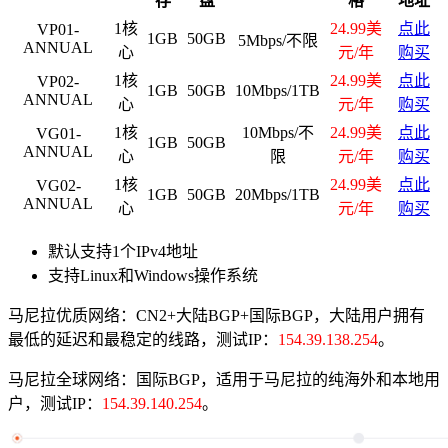
存
盘
格
地址
1核
24.99美
点此
VP01-
1GB
50GB
5Mbps/不限
ANNUAL
心
元/年
购买
1核
24.99美
点此
VP02-
1GB
50GB
10Mbps/1TB
ANNUAL
心
元/年
购买
1核
10Mbps/不
24.99美
点此
VG01-
1GB
50GB
ANNUAL
心
限
元/年
购买
1核
24.99美
点此
VG02-
1GB
50GB
20Mbps/1TB
ANNUAL
心
元/年
购买
默认支持1个IPv4地址
支持Linux和Windows操作系统
马尼拉优质网络：CN2+大陆BGP+国际BGP，大陆用户拥有
最低的延迟和最稳定的线路，测试IP：
154.39.138.254
。
马尼拉全球网络：国际BGP，适用于马尼拉的纯海外和本地用
户，测试IP：
154.39.140.254
。