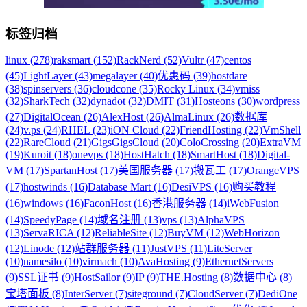
标签归档
linux (278)
raksmart (152)
RackNerd (52)
Vultr (47)
centos
(45)
LightLayer (43)
megalayer (40)
优惠码 (39)
hostdare
(38)
spinservers (36)
cloudcone (35)
Rocky Linux (34)
vmiss
(32)
SharkTech (32)
dynadot (32)
DMIT (31)
Hosteons (30)
wordpress
(27)
DigitalOcean (26)
AlexHost (26)
AlmaLinux (26)
数据库
(24)
v.ps (24)
RHEL (23)
iON Cloud (22)
FriendHosting (22)
VmShell
(22)
RareCloud (21)
GigsGigsCloud (20)
ColoCrossing (20)
ExtraVM
(19)
Kuroit (18)
onevps (18)
HostHatch (18)
SmartHost (18)
Digital-
VM (17)
SpartanHost (17)
美国服务器 (17)
搬瓦工 (17)
OrangeVPS
(17)
hostwinds (16)
Database Mart (16)
DesiVPS (16)
购买教程
(16)
windows (16)
FaconHost (16)
香港服务器 (14)
iWebFusion
(14)
SpeedyPage (14)
域名注册 (13)
vps (13)
AlphaVPS
(13)
ServaRICA (12)
ReliableSite (12)
BuyVM (12)
WebHorizon
(12)
Linode (12)
站群服务器 (11)
JustVPS (11)
LiteServer
(10)
namesilo (10)
virmach (10)
AvaHosting (9)
EthernetServers
(9)
SSL证书 (9)
HostSailor (9)
IP (9)
THE.Hosting (8)
数据中心 (8)
宝塔面板 (8)
InterServer (7)
siteground (7)
CloudServer (7)
DediOne