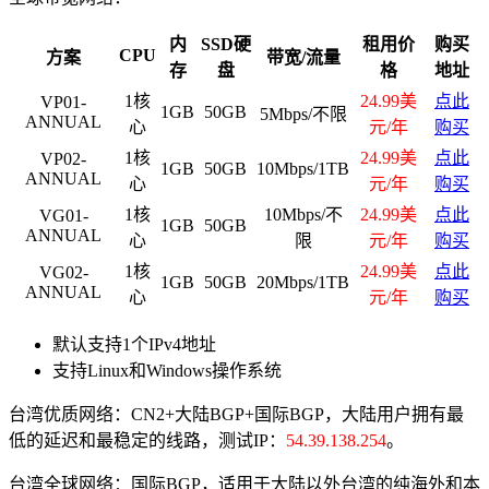
内
SSD硬
租用价
购买
CPU
方案
带宽/流量
存
盘
格
地址
1核
24.99美
点此
VP01-
1GB
50GB
5Mbps/不限
ANNUAL
心
元/年
购买
1核
24.99美
点此
VP02-
1GB
50GB
10Mbps/1TB
ANNUAL
心
元/年
购买
1核
10Mbps/不
24.99美
点此
VG01-
1GB
50GB
ANNUAL
心
限
元/年
购买
1核
24.99美
点此
VG02-
1GB
50GB
20Mbps/1TB
ANNUAL
心
元/年
购买
默认支持1个IPv4地址
支持Linux和Windows操作系统
台湾优质网络：CN2+大陆BGP+国际BGP，大陆用户拥有最
低的延迟和最稳定的线路，测试IP：
54.39.138.254
。
台湾全球网络：国际BGP，适用于大陆以外台湾的纯海外和本