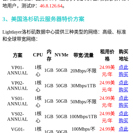
地用户，测试IP：
46.8.126.64
。
3、美国洛杉矶云服务器特价方案
Lightlayer洛杉矶数据中心提供三种类型的网络：高级、标准
和全球带宽网络：
内
租用价
购买
CPU
NVMe
方案
带宽/流量
存
格
地址
1核
24.99美
点此
VP01-
1GB
50GB
20Mbps/不限
ANNUAL
心
元/年
购买
1核
24.99美
点此
VP02-
1GB
50GB
30Mbps/1TB
ANNUAL
心
元/年
购买
1核
24.99美
点此
VS01-
1GB
50GB
50Mbps/不限
ANNUAL
心
元/年
购买
1核
24.99美
点此
VS02-
1GB
50GB
100Mbps/1TB
ANNUAL
心
元/年
购买
1核
100Mbps/不
24.99美
点此
VG01-
1GB
50GB