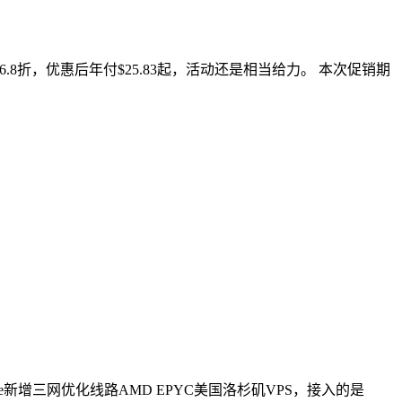
律6.8折，优惠后年付$25.83起，活动还是相当给力。 本次促销期
re新增三网优化线路AMD EPYC美国洛杉矶VPS，接入的是