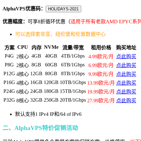
AlphaVPS优惠码：
HOLIDAYS-2021
优惠幅度：
可享8折循环优惠（
适用于所有老款AMD EPYC系列
可以选择索非亚、纽伦堡和伦敦数据中心
CPU
NVMe
方案
内存
流量/带宽
租用价格
购买地址
P4G
4GB
40GB
4TB/1Gbps
2核心
4.99欧元
/月
点此购买
P8G
8GB
60GB
6TB/1Gbps
2核心
6.99欧元
/月
点此购买
P12G
12GB
80GB
8TB/1Gbps
4核心
9.99欧元
/月
点此购买
P16G
16GB
120GB
10TB/1Gbps
4核心
13.99欧元
/月
点此购买
P24G
24GB
180GB
15TB/1Gbps
6核心
19.99欧元
/月
点此购买
P32G
32GB
250GB
20TB/1Gbps
8核心
27.99欧元
/月
点此购买
默认支持1 IPv4 IP和/64 of IPv6
二、AlphaVPS特价促销活动