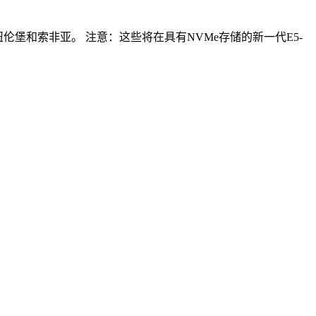
伦敦、纽伦堡和索非亚。 注意：这些将在具有NVMe存储的新一代E5-