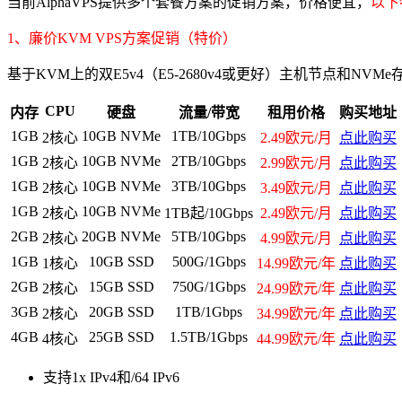
当前AlphaVPS提供多个套餐方案的促销方案，价格便宜，
以下
1、廉价KVM VPS方案促销（特价）
基于KVM上的双E5v4（E5-2680v4或更好）主机节点和
CPU
内存
硬盘
流量/带宽
租用价格
购买地址
1GB
10GB NVMe
1TB/10Gbps
2核心
2.49欧元
/月
点此购买
1GB
10GB NVMe
2TB/10Gbps
2核心
2.99欧元
/月
点此购买
1GB
10GB NVMe
3TB/10Gbps
2核心
3.49欧元
/月
点此购买
1GB
10GB NVMe
2核心
1TB起/10Gbps
2.49欧元
/月
点此购买
2GB
20GB NVMe
5TB/10Gbps
2核心
4.99欧元
/月
点此购买
1GB
10GB SSD
500G/1Gbps
1核心
14.99
欧元/年
点此购买
2GB
15GB SSD
750G/1Gbps
2核心
24.99欧元
/年
点此购买
3GB
20GB SSD
1TB/1Gbps
2核心
34.99欧元
/年
点此购买
4GB
25GB SSD
1.5TB/1Gbps
4核心
44.99欧元
/年
点此购买
支持1x IPv4和/64 IPv6