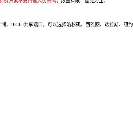
特价方案不支持输入优惠码
，数量有限，售完为止。
NVMe存储，10Gbit共享端口，可以选择洛杉矶、西雅图、达拉斯