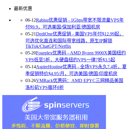
最新优惠
06-12
Rabisu优惠促销 - 1Gbps带宽不限流量VPS年
付$9.9，可选美国/保加利亚/德国机房
05-21
DediOne优惠促销 - 美国VPS年付$12.99起，
可选优化直连和国际带宽线路，原生IP解锁
TikTok/ChatGPT/Netflix
05-20
Fourplex优惠码 - AMD Ryzen 9900X美国纽约
VPS低至5折，大硬盘纽约VPS一律7折$3.5起
05-14
AspireHosting优惠码 - 全场VPS永久7.4折，夏
季促销特价$4.95/月，可选美国/德国/印度机房
03-26
VMRack优惠码：AMD EPYC三网精品美国
洛杉矶VPS循环8折