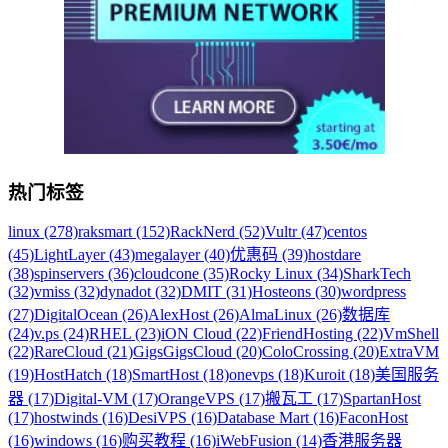
热门标签
linux (278)
raksmart (152)
RackNerd (52)
Vultr (47)
centos
(45)
LightLayer (43)
megalayer (40)
优惠码 (39)
hostdare
(38)
spinservers (36)
cloudcone (35)
Rocky Linux (34)
SharkTech
(32)
vmiss (32)
dynadot (32)
DMIT (31)
Hosteons (30)
wordpress
(27)
DigitalOcean (26)
AlexHost (26)
AlmaLinux (26)
数据库
(24)
v.ps (24)
RHEL (23)
iON Cloud (22)
FriendHosting (22)
VmShell
(22)
RareCloud (21)
GigsGigsCloud (20)
ColoCrossing (20)
ExtraVM
(19)
HostHatch (18)
SmartHost (18)
onevps (18)
Kuroit (18)
美国服务
器 (17)
Digital-VM (17)
OrangeVPS (17)
搬瓦工 (17)
SpartanHost
(17)
hostwinds (16)
DesiVPS (16)
Database Mart (16)
FaconHost
(16)
windows (16)
购买教程 (16)
iWebFusion (14)
香港服务器