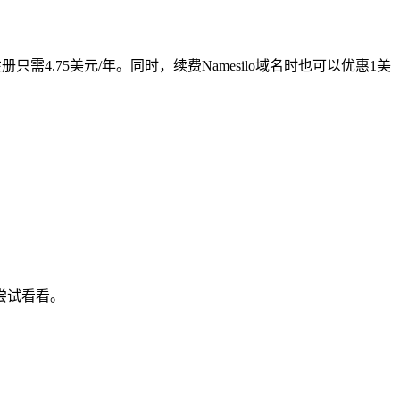
名注册只需4.75美元/年。同时，续费Namesilo域名时也可以优惠1美
尝试看看。