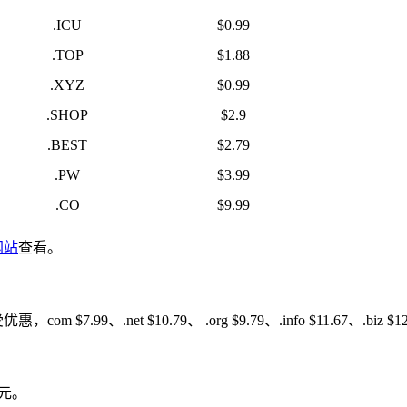
.ICU
$0.99
.TOP
$1.88
.XYZ
$0.99
.SHOP
$2.9
.BEST
$2.79
.PW
$3.99
.CO
$9.99
网站
查看。
com $7.99、.net $10.79、 .org $9.79、.info $11.67、.biz $1
美元。