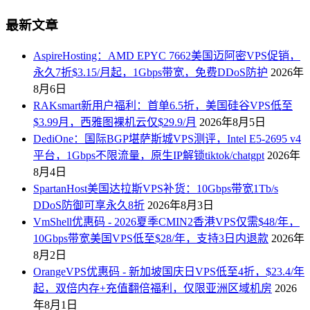
最新文章
AspireHosting：AMD EPYC 7662美国迈阿密VPS促销，
永久7折$3.15/月起，1Gbps带宽，免费DDoS防护
2026年
8月6日
RAKsmart新用户福利：首单6.5折，美国硅谷VPS低至
$3.99月，西雅图裸机云仅$29.9/月
2026年8月5日
DediOne：国际BGP堪萨斯城VPS测评，Intel E5-2695 v4
平台，1Gbps不限流量，原生IP解锁tiktok/chatgpt
2026年
8月4日
SpartanHost美国达拉斯VPS补货：10Gbps带宽1Tb/s
DDoS防御可享永久8折
2026年8月3日
VmShell优惠码 - 2026夏季CMIN2香港VPS仅需$48/年，
10Gbps带宽美国VPS低至$28/年，支持3日内退款
2026年
8月2日
OrangeVPS优惠码 - 新加坡国庆日VPS低至4折，$23.4/年
起，双倍内存+充值翻倍福利，仅限亚洲区域机房
2026
年8月1日