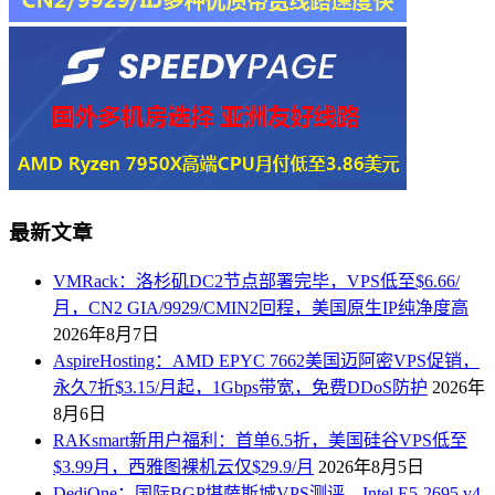
最新文章
VMRack：洛杉矶DC2节点部署完毕，VPS低至$6.66/
月，CN2 GIA/9929/CMIN2回程，美国原生IP纯净度高
2026年8月7日
AspireHosting：AMD EPYC 7662美国迈阿密VPS促销，
永久7折$3.15/月起，1Gbps带宽，免费DDoS防护
2026年
8月6日
RAKsmart新用户福利：首单6.5折，美国硅谷VPS低至
$3.99月，西雅图裸机云仅$29.9/月
2026年8月5日
DediOne：国际BGP堪萨斯城VPS测评，Intel E5-2695 v4