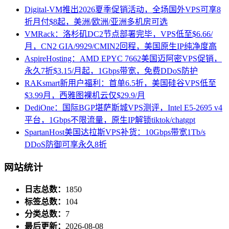
Digital-VM推出2026夏季促销活动，全场国外VPS可享8
折月付$8起，美洲/欧洲/亚洲多机房可选
VMRack：洛杉矶DC2节点部署完毕，VPS低至$6.66/
月，CN2 GIA/9929/CMIN2回程，美国原生IP纯净度高
AspireHosting：AMD EPYC 7662美国迈阿密VPS促销，
永久7折$3.15/月起，1Gbps带宽，免费DDoS防护
RAKsmart新用户福利：首单6.5折，美国硅谷VPS低至
$3.99月，西雅图裸机云仅$29.9/月
DediOne：国际BGP堪萨斯城VPS测评，Intel E5-2695 v4
平台，1Gbps不限流量，原生IP解锁tiktok/chatgpt
SpartanHost美国达拉斯VPS补货：10Gbps带宽1Tb/s
DDoS防御可享永久8折
网站统计
日志总数：
1850
标签总数：
104
分类总数：
7
最后更新：
2026-08-08