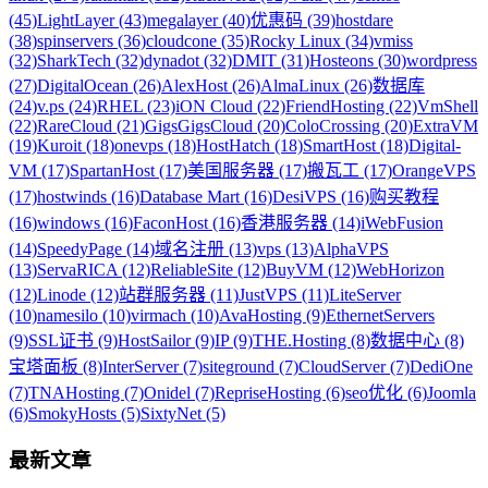
(45)
LightLayer (43)
megalayer (40)
优惠码 (39)
hostdare
(38)
spinservers (36)
cloudcone (35)
Rocky Linux (34)
vmiss
(32)
SharkTech (32)
dynadot (32)
DMIT (31)
Hosteons (30)
wordpress
(27)
DigitalOcean (26)
AlexHost (26)
AlmaLinux (26)
数据库
(24)
v.ps (24)
RHEL (23)
iON Cloud (22)
FriendHosting (22)
VmShell
(22)
RareCloud (21)
GigsGigsCloud (20)
ColoCrossing (20)
ExtraVM
(19)
Kuroit (18)
onevps (18)
HostHatch (18)
SmartHost (18)
Digital-
VM (17)
SpartanHost (17)
美国服务器 (17)
搬瓦工 (17)
OrangeVPS
(17)
hostwinds (16)
Database Mart (16)
DesiVPS (16)
购买教程
(16)
windows (16)
FaconHost (16)
香港服务器 (14)
iWebFusion
(14)
SpeedyPage (14)
域名注册 (13)
vps (13)
AlphaVPS
(13)
ServaRICA (12)
ReliableSite (12)
BuyVM (12)
WebHorizon
(12)
Linode (12)
站群服务器 (11)
JustVPS (11)
LiteServer
(10)
namesilo (10)
virmach (10)
AvaHosting (9)
EthernetServers
(9)
SSL证书 (9)
HostSailor (9)
IP (9)
THE.Hosting (8)
数据中心 (8)
宝塔面板 (8)
InterServer (7)
siteground (7)
CloudServer (7)
DediOne
(7)
TNAHosting (7)
Onidel (7)
RepriseHosting (6)
seo优化 (6)
Joomla
(6)
SmokyHosts (5)
SixtyNet (5)
最新文章