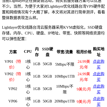
当前Lightlayer正在搞促销活动，购买云服务器方案可以优惠
不少。当然，为便于大家对Lightlayer优化线路台湾VPS硬件配
置和网络情况有个大概了解，本文将对其进行简单测评，看看
整体数据表现怎么样。
Lightlayer优化线路台湾云服务器采用KVM虚拟化，SSD硬盘
存储，内存、CPU、硬盘、IP地址、带宽、快照等网络资源均
可以弹性配置：
内
SSD硬
购买地
CPU
方案
带宽/流量
租用价格
存
盘
址
VP01
（特
1核
24.99美
点此购
1GB
50GB
5Mbps/不限
价）
心
元/年
买
VP02
（特
1核
24.99美
点此购
1GB
50GB
10Mbps/1TB
价）
心
元/年
买
1核
10Mbps/不
点此购
VP02
1GB
50GB
9美元/月
心
限
买
1核
点此购
VP06
1GB
50GB
20Mbps/1TB
9美元/月
心
买