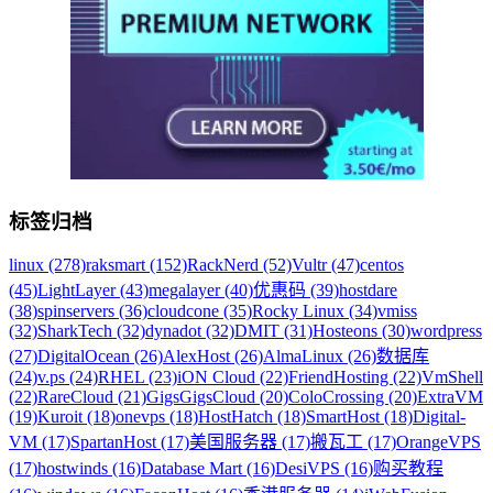
标签归档
linux (278)
raksmart (152)
RackNerd (52)
Vultr (47)
centos
(45)
LightLayer (43)
megalayer (40)
优惠码 (39)
hostdare
(38)
spinservers (36)
cloudcone (35)
Rocky Linux (34)
vmiss
(32)
SharkTech (32)
dynadot (32)
DMIT (31)
Hosteons (30)
wordpress
(27)
DigitalOcean (26)
AlexHost (26)
AlmaLinux (26)
数据库
(24)
v.ps (24)
RHEL (23)
iON Cloud (22)
FriendHosting (22)
VmShell
(22)
RareCloud (21)
GigsGigsCloud (20)
ColoCrossing (20)
ExtraVM
(19)
Kuroit (18)
onevps (18)
HostHatch (18)
SmartHost (18)
Digital-
VM (17)
SpartanHost (17)
美国服务器 (17)
搬瓦工 (17)
OrangeVPS
(17)
hostwinds (16)
Database Mart (16)
DesiVPS (16)
购买教程