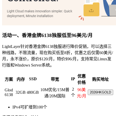
活动一、香港金牌6138独服低至96美元/月
LightLayer针对香港金牌6138独服进行降价促销，可以选择三
种线路，不限流量，现在购买低至8折，优惠之后仅需60美元/
月，永不涨价，原价$120/月，特价$96/月，支持常见Linux发
行版和Windows Server系统。
优惠
SSD
IP
方案
内存
带宽
购买地址
价格
2
10M优化/15M普
96美
Glod
32GB
480GB
2026HKGOLD
6138
个
通/20M国际
元/月
IPv4可扩增到100个