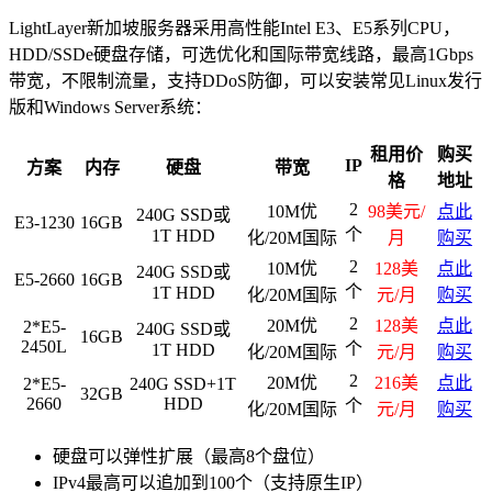
LightLayer新加坡服务器采用高性能Intel E3、E5系列CPU，
HDD/SSDe硬盘存储，可选优化和国际带宽线路，最高1Gbps
带宽，不限制流量，支持DDoS防御，可以安装常见Linux发行
版和Windows Server系统：
租用价
购买
IP
方案
内存
硬盘
带宽
格
地址
2
10M优
98美元/
点此
240G SSD或
E3-1230
16GB
个
1T HDD
化/20M国际
月
购买
2
10M优
128美
点此
240G SSD或
E5-2660
16GB
个
1T HDD
化/20M国际
元/月
购买
2
20M优
128美
点此
2*E5-
240G SSD或
16GB
2450L
个
1T HDD
化/20M国际
元/月
购买
2
20M优
216美
点此
2*E5-
240G SSD+1T
32GB
2660
HDD
个
化/20M国际
元/月
购买
硬盘可以弹性扩展（最高8个盘位）
IPv4最高可以追加到100个（支持原生IP）