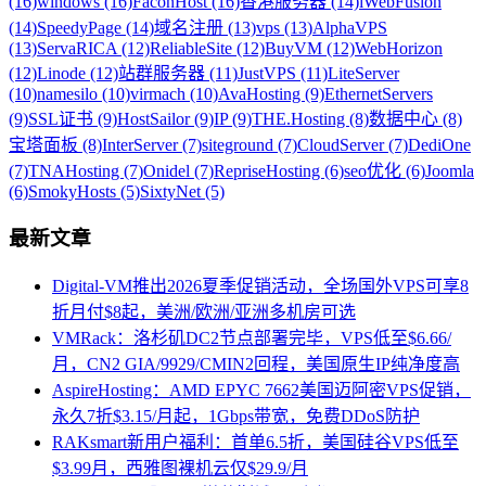
(16)
windows (16)
FaconHost (16)
香港服务器 (14)
iWebFusion
(14)
SpeedyPage (14)
域名注册 (13)
vps (13)
AlphaVPS
(13)
ServaRICA (12)
ReliableSite (12)
BuyVM (12)
WebHorizon
(12)
Linode (12)
站群服务器 (11)
JustVPS (11)
LiteServer
(10)
namesilo (10)
virmach (10)
AvaHosting (9)
EthernetServers
(9)
SSL证书 (9)
HostSailor (9)
IP (9)
THE.Hosting (8)
数据中心 (8)
宝塔面板 (8)
InterServer (7)
siteground (7)
CloudServer (7)
DediOne
(7)
TNAHosting (7)
Onidel (7)
RepriseHosting (6)
seo优化 (6)
Joomla
(6)
SmokyHosts (5)
SixtyNet (5)
最新文章
Digital-VM推出2026夏季促销活动，全场国外VPS可享8
折月付$8起，美洲/欧洲/亚洲多机房可选
VMRack：洛杉矶DC2节点部署完毕，VPS低至$6.66/
月，CN2 GIA/9929/CMIN2回程，美国原生IP纯净度高
AspireHosting：AMD EPYC 7662美国迈阿密VPS促销，
永久7折$3.15/月起，1Gbps带宽，免费DDoS防护
RAKsmart新用户福利：首单6.5折，美国硅谷VPS低至
$3.99月，西雅图裸机云仅$29.9/月