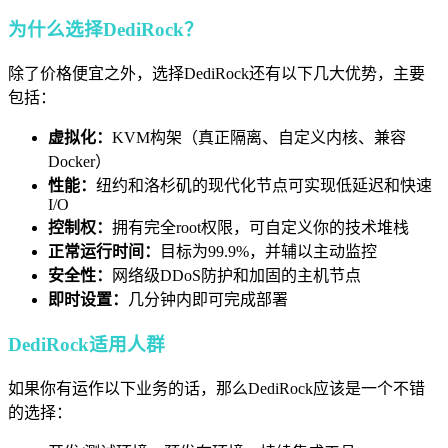
为什么选择DediRock？
除了价格便宜之外，选择DediRock还有以下几大优势，主要
包括：
虚拟化：
KVM构架
（真正隔离、自定义内核、兼容
Docker）
性能：
纽约
和
洛杉矶
的现代化节点可实现低延迟和快速
I/O
控制权：
拥有
完全root
权限，可自定义你的技术堆栈
正常运行时间：
目标为
99.9%
，并辅以主动监控
安全性：
网络级
DDoS防护
和加固的主机节点
即时设置：
几分钟内即可完成部署
DediRock适用人群
如果你有运作以下业务的话，那么DediRock应该是一个不错
的选择：