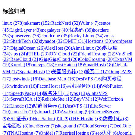
标签归档
linux (278)
raksmart (152)
RackNerd (52)
Vultr (47)
centos
(45)
LightLayer (43)
megalayer (40)
优惠码 (39)
hostdare
(38)
spinservers (36)
cloudcone (35)
Rocky Linux (34)
vmiss
(32)
SharkTech (32)
dynadot (32)
DMIT (31)
Hosteons (30)
wordpress
(27)
DigitalOcean (26)
AlexHost (26)
AlmaLinux (26)
数据库
(24)
v.ps (24)
RHEL (23)
iON Cloud (22)
FriendHosting (22)
VmShell
(22)
RareCloud (21)
GigsGigsCloud (20)
ColoCrossing (20)
ExtraVM
(19)
Kuroit (18)
onevps (18)
HostHatch (18)
SmartHost (18)
Digital-
VM (17)
SpartanHost (17)
美国服务器 (17)
搬瓦工 (17)
OrangeVPS
(17)
hostwinds (16)
Database Mart (16)
DesiVPS (16)
购买教程
(16)
windows (16)
FaconHost (16)
香港服务器 (14)
iWebFusion
(14)
SpeedyPage (14)
域名注册 (13)
vps (13)
AlphaVPS
(13)
ServaRICA (12)
ReliableSite (12)
BuyVM (12)
WebHorizon
(12)
Linode (12)
站群服务器 (11)
JustVPS (11)
LiteServer
(10)
namesilo (10)
virmach (10)
AvaHosting (9)
EthernetServers
(9)
SSL证书 (9)
HostSailor (9)
IP (9)
THE.Hosting (8)
数据中心 (8)
宝塔面板 (8)
InterServer (7)
siteground (7)
CloudServer (7)
DediOne
(7)
TNAHosting (7)
Onidel (7)
RepriseHosting (6)
seo优化 (6)
Joomla