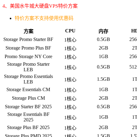
4、美国水牛城大硬盘VPS特价方案
特价方案不支持使用优惠码
CPU
H
方案
内存
Storage Promo Starter BF
0.5GB
25
1核心
Storage Promo Plus BF
2GB
2
1核心
Promo Storage NY Core
1GB
25
1核心
Storage Promo Starter
0.5GB
51
1核心
LEB
Storage Promo Essentials
1.5GB
1
1核心
LEB
Storage Essentials CM
1GB
1
1核心
Storage Plus CM
2GB
2
1核心
Storage Starter BF 2025
0.5GB
25
1核心
Storage Essentials BF
1GB
1
1核心
2025
Storage Plus BF 2025
2GB
2
1核心
Storage Plus PMD 2025
1.5GB
1.
1核心