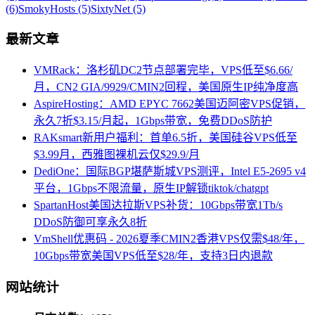
(6)
SmokyHosts (5)
SixtyNet (5)
最新文章
VMRack：洛杉矶DC2节点部署完毕，VPS低至$6.66/
月，CN2 GIA/9929/CMIN2回程，美国原生IP纯净度高
AspireHosting：AMD EPYC 7662美国迈阿密VPS促销，
永久7折$3.15/月起，1Gbps带宽，免费DDoS防护
RAKsmart新用户福利：首单6.5折，美国硅谷VPS低至
$3.99月，西雅图裸机云仅$29.9/月
DediOne：国际BGP堪萨斯城VPS测评，Intel E5-2695 v4
平台，1Gbps不限流量，原生IP解锁tiktok/chatgpt
SpartanHost美国达拉斯VPS补货：10Gbps带宽1Tb/s
DDoS防御可享永久8折
VmShell优惠码 - 2026夏季CMIN2香港VPS仅需$48/年，
10Gbps带宽美国VPS低至$28/年，支持3日内退款
网站统计