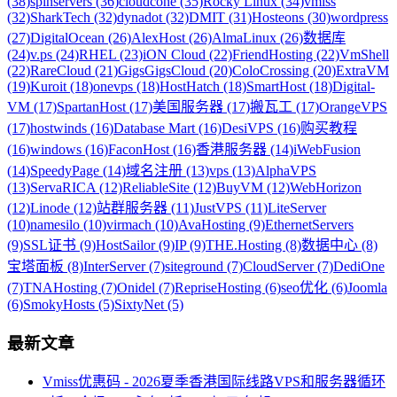
(38)
spinservers (36)
cloudcone (35)
Rocky Linux (34)
vmiss
(32)
SharkTech (32)
dynadot (32)
DMIT (31)
Hosteons (30)
wordpress
(27)
DigitalOcean (26)
AlexHost (26)
AlmaLinux (26)
数据库
(24)
v.ps (24)
RHEL (23)
iON Cloud (22)
FriendHosting (22)
VmShell
(22)
RareCloud (21)
GigsGigsCloud (20)
ColoCrossing (20)
ExtraVM
(19)
Kuroit (18)
onevps (18)
HostHatch (18)
SmartHost (18)
Digital-
VM (17)
SpartanHost (17)
美国服务器 (17)
搬瓦工 (17)
OrangeVPS
(17)
hostwinds (16)
Database Mart (16)
DesiVPS (16)
购买教程
(16)
windows (16)
FaconHost (16)
香港服务器 (14)
iWebFusion
(14)
SpeedyPage (14)
域名注册 (13)
vps (13)
AlphaVPS
(13)
ServaRICA (12)
ReliableSite (12)
BuyVM (12)
WebHorizon
(12)
Linode (12)
站群服务器 (11)
JustVPS (11)
LiteServer
(10)
namesilo (10)
virmach (10)
AvaHosting (9)
EthernetServers
(9)
SSL证书 (9)
HostSailor (9)
IP (9)
THE.Hosting (8)
数据中心 (8)
宝塔面板 (8)
InterServer (7)
siteground (7)
CloudServer (7)
DediOne
(7)
TNAHosting (7)
Onidel (7)
RepriseHosting (6)
seo优化 (6)
Joomla
(6)
SmokyHosts (5)
SixtyNet (5)
最新文章
Vmiss优惠码 - 2026夏季香港国际线路VPS和服务器循环