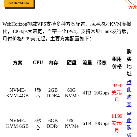
WebHorizon挪威VPS支持多种方案配置，底层均为KVM虚拟
化，10Gbps大带宽，自带一个IPv4，支持常见Linux发行版，
月付价格9.99美元起，主要方案配置如下：
购
租用
买
CPU
方案
内存
硬盘
流量
带宽
价格
地
址
点
9.99
1核
此
NVME-
2GB
60G
美元/
4TB
10Gbps
KVM-4GB
DDR4
NVMe
心
购
月
买
点
14.99
3核
此
NVME-
6GB
90G
美元/
6TB
10Gbps
KVM-6GB
DDR4
NVMe
心
购
月
买