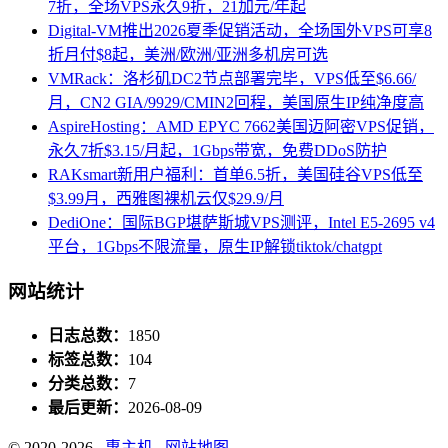
7折，全场VPS永久9折，21加元/年起
Digital-VM推出2026夏季促销活动，全场国外VPS可享8
折月付$8起，美洲/欧洲/亚洲多机房可选
VMRack：洛杉矶DC2节点部署完毕，VPS低至$6.66/
月，CN2 GIA/9929/CMIN2回程，美国原生IP纯净度高
AspireHosting：AMD EPYC 7662美国迈阿密VPS促销，
永久7折$3.15/月起，1Gbps带宽，免费DDoS防护
RAKsmart新用户福利：首单6.5折，美国硅谷VPS低至
$3.99月，西雅图裸机云仅$29.9/月
DediOne：国际BGP堪萨斯城VPS测评，Intel E5-2695 v4
平台，1Gbps不限流量，原生IP解锁tiktok/chatgpt
网站统计
日志总数：
1850
标签总数：
104
分类总数：
7
最后更新：
2026-08-09
© 2020-2026
惠主机
网站地图