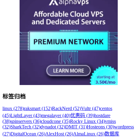
标签归档
linux (278)
raksmart (152)
RackNerd (52)
Vultr (47)
centos
(45)
LightLayer (43)
megalayer (40)
优惠码 (39)
hostdare
(38)
spinservers (36)
cloudcone (35)
Rocky Linux (34)
vmiss
(32)
SharkTech (32)
dynadot (32)
DMIT (31)
Hosteons (30)
wordpress
(27)
DigitalOcean (26)
AlexHost (26)
AlmaLinux (26)
数据库