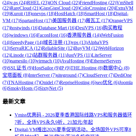
(24)
v.ps (24)
RHEL (23)
iON Cloud (22)
FriendHosting (22)
VmShell
(22)
RareCloud (21)
GigsGigsCloud (20)
ColoCrossing (20)
ExtraVM
(19)
Kuroit (18)
onevps (18)
HostHatch (18)
SmartHost (18)
Digital-
VM (17)
SpartanHost (17)
美国服务器 (17)
搬瓦工 (17)
OrangeVPS
(17)
hostwinds (16)
Database Mart (16)
DesiVPS (16)
购买教程
(16)
windows (16)
FaconHost (16)
香港服务器 (14)
iWebFusion
(14)
SpeedyPage (14)
域名注册 (13)
vps (13)
AlphaVPS
(13)
ServaRICA (12)
ReliableSite (12)
BuyVM (12)
WebHorizon
(12)
Linode (12)
站群服务器 (11)
JustVPS (11)
LiteServer
(10)
namesilo (10)
virmach (10)
AvaHosting (9)
EthernetServers
(9)
SSL证书 (9)
HostSailor (9)
IP (9)
THE.Hosting (8)
数据中心 (8)
宝塔面板 (8)
InterServer (7)
siteground (7)
CloudServer (7)
DediOne
(7)
TNAHosting (7)
Onidel (7)
RepriseHosting (6)
seo优化 (6)
Joomla
(6)
SmokyHosts (5)
SixtyNet (5)
最新文章
Vmiss优惠码 - 2026夏季香港国际线路VPS和服务器循环
7折，全场VPS永久9折，21加元/年起
Digital-VM推出2026夏季促销活动，全场国外VPS可享8