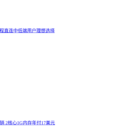
三网双程直连中低端用户理想选择
价促销 2核心1G内存年付17美元