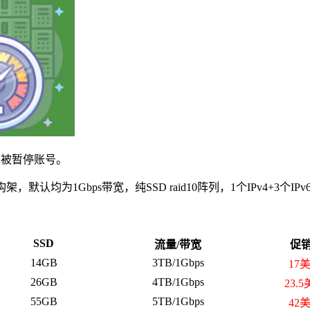
以免被暂停账号。
构架，默认均为1Gbps带宽，纯SSD raid10阵列，1个IPv4+3
SSD
流量/带宽
促
14GB
3TB/1Gbps
17
26GB
4TB/1Gbps
23.
55GB
5TB/1Gbps
42