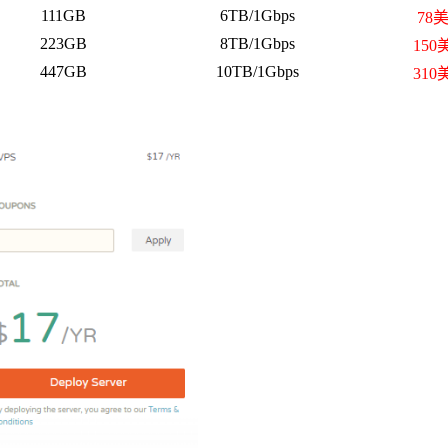
111GB
6TB/1Gbps
78
223GB
8TB/1Gbps
150
447GB
10TB/1Gbps
310