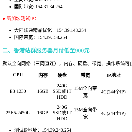
国际带宽: 154.31.34.254
● 新加坡测试IP：
大陆联通精品优化：154.39.148.254
国际带宽：154.39.158.254
二、香港站群服务器月付低至900元
默认全向网络（三网直连），内存、硬盘、带宽、操作系统可自定
CPU
内存
硬盘
带宽
IP地址
240G
15M全向带
E3-1230
16GB
SSD或
1T
4C(244个IP)
宽
HDD
240G
15M全向带
2*E5-2450L
16GB
SSD或
1T
4C(244个IP)
宽
HDD
测试IP地址：154.39.240.254