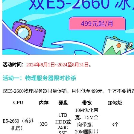
活动时间：
2024年8月
1
日~2024至8月
31
日
。
活动一：物理服务器限时
秒杀
双E5-2660物理服务器限量促销，月付低至499元，千万不要
CPU
内存
硬盘
带宽
IP地址
10M优化带
1TB
宽、15M全
E5-2660（香港
HDD或
32G
向带宽、
3个
240G
机房）
20M国际带
SSD