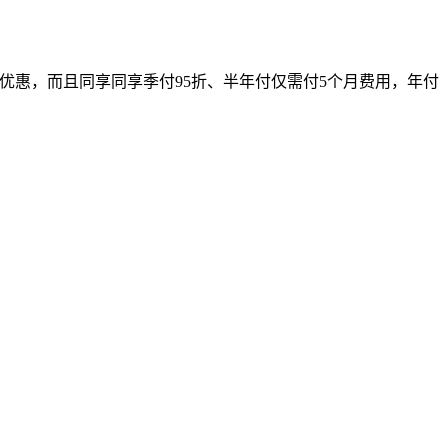
5折优惠，而且同享同享季付
95
折、半年付仅需付
5
个月费用，年付