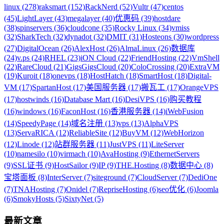
linux (278)
raksmart (152)
RackNerd (52)
Vultr (47)
centos
(45)
LightLayer (43)
megalayer (40)
优惠码 (39)
hostdare
(38)
spinservers (36)
cloudcone (35)
Rocky Linux (34)
vmiss
(32)
SharkTech (32)
dynadot (32)
DMIT (31)
Hosteons (30)
wordpress
(27)
DigitalOcean (26)
AlexHost (26)
AlmaLinux (26)
数据库
(24)
v.ps (24)
RHEL (23)
iON Cloud (22)
FriendHosting (22)
VmShell
(22)
RareCloud (21)
GigsGigsCloud (20)
ColoCrossing (20)
ExtraVM
(19)
Kuroit (18)
onevps (18)
HostHatch (18)
SmartHost (18)
Digital-
VM (17)
SpartanHost (17)
美国服务器 (17)
搬瓦工 (17)
OrangeVPS
(17)
hostwinds (16)
Database Mart (16)
DesiVPS (16)
购买教程
(16)
windows (16)
FaconHost (16)
香港服务器 (14)
iWebFusion
(14)
SpeedyPage (14)
域名注册 (13)
vps (13)
AlphaVPS
(13)
ServaRICA (12)
ReliableSite (12)
BuyVM (12)
WebHorizon
(12)
Linode (12)
站群服务器 (11)
JustVPS (11)
LiteServer
(10)
namesilo (10)
virmach (10)
AvaHosting (9)
EthernetServers
(9)
SSL证书 (9)
HostSailor (9)
IP (9)
THE.Hosting (8)
数据中心 (8)
宝塔面板 (8)
InterServer (7)
siteground (7)
CloudServer (7)
DediOne
(7)
TNAHosting (7)
Onidel (7)
RepriseHosting (6)
seo优化 (6)
Joomla
(6)
SmokyHosts (5)
SixtyNet (5)
最新文章