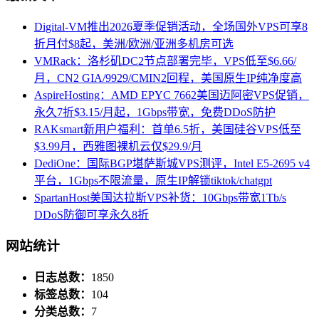
Digital-VM推出2026夏季促销活动，全场国外VPS可享8
折月付$8起，美洲/欧洲/亚洲多机房可选
VMRack：洛杉矶DC2节点部署完毕，VPS低至$6.66/
月，CN2 GIA/9929/CMIN2回程，美国原生IP纯净度高
AspireHosting：AMD EPYC 7662美国迈阿密VPS促销，
永久7折$3.15/月起，1Gbps带宽，免费DDoS防护
RAKsmart新用户福利：首单6.5折，美国硅谷VPS低至
$3.99月，西雅图裸机云仅$29.9/月
DediOne：国际BGP堪萨斯城VPS测评，Intel E5-2695 v4
平台，1Gbps不限流量，原生IP解锁tiktok/chatgpt
SpartanHost美国达拉斯VPS补货：10Gbps带宽1Tb/s
DDoS防御可享永久8折
网站统计
日志总数：
1850
标签总数：
104
分类总数：
7