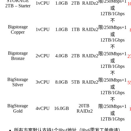
STORAGE
限/250Mbps+1
1vCPU
1.0GB
2TB RAIDz2
1
2TB – Starter
或
12TB/1Gbps
不
Bigstorage
限/250Mbps+1
1vCPU
1.0GB
1TB RAIDz2
Copper
或
12TB/1Gbps
不
Bigstorage
限/250Mbps+1
2vCPU
4.0GB
2TB RAIDz2
2
Bronze
或
12TB/1Gbps
不
BigStorage
限/250Mbps+1
3vCPU
8.0GB
5TB RAIDz2
5
Silver
或
12TB/1Gbps
不
BigStorage
20TB
限/250Mbps+1
4vCPU
16.0GB
Gold
RAIDz2
或
12TB/1Gbps
所有方案默认支持1个IPv4地址（IPv6需发工单申请）