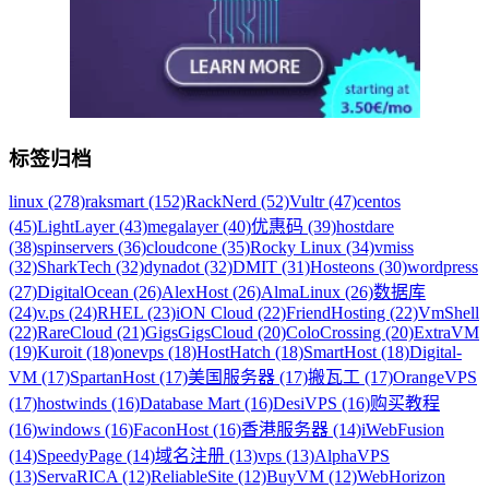
标签归档
linux (278)
raksmart (152)
RackNerd (52)
Vultr (47)
centos
(45)
LightLayer (43)
megalayer (40)
优惠码 (39)
hostdare
(38)
spinservers (36)
cloudcone (35)
Rocky Linux (34)
vmiss
(32)
SharkTech (32)
dynadot (32)
DMIT (31)
Hosteons (30)
wordpress
(27)
DigitalOcean (26)
AlexHost (26)
AlmaLinux (26)
数据库
(24)
v.ps (24)
RHEL (23)
iON Cloud (22)
FriendHosting (22)
VmShell
(22)
RareCloud (21)
GigsGigsCloud (20)
ColoCrossing (20)
ExtraVM
(19)
Kuroit (18)
onevps (18)
HostHatch (18)
SmartHost (18)
Digital-
VM (17)
SpartanHost (17)
美国服务器 (17)
搬瓦工 (17)
OrangeVPS
(17)
hostwinds (16)
Database Mart (16)
DesiVPS (16)
购买教程
(16)
windows (16)
FaconHost (16)
香港服务器 (14)
iWebFusion
(14)
SpeedyPage (14)
域名注册 (13)
vps (13)
AlphaVPS
(13)
ServaRICA (12)
ReliableSite (12)
BuyVM (12)
WebHorizon