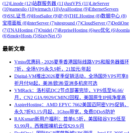
(12)
Linode (12)
站群服务器 (11)
JustVPS (11)
LiteServer
(10)
namesilo (10)
virmach (10)
AvaHosting (9)
EthernetServers
(9)
SSL证书 (9)
HostSailor (9)
IP (9)
THE.Hosting (8)
数据中心 (8)
宝塔面板 (8)
InterServer (7)
siteground (7)
CloudServer (7)
DediOne
(7)
TNAHosting (7)
Onidel (7)
RepriseHosting (6)
seo优化 (6)
Joomla
(6)
SmokyHosts (5)
SixtyNet (5)
最新文章
Vmiss优惠码 - 2026夏季香港国际线路VPS和服务器循环
7折，全场VPS永久9折，21加元/年起
Digital-VM推出2026夏季促销活动，全场国外VPS可享8
折月付$8起，美洲/欧洲/亚洲多机房可选
VMRack：洛杉矶DC2节点部署完毕，VPS低至$6.66/
月，CN2 GIA/9929/CMIN2回程，美国原生IP纯净度高
AspireHosting：AMD EPYC 7662美国迈阿密VPS促销，
永久7折$3.15/月起，1Gbps带宽，免费DDoS防护
RAKsmart新用户福利：首单6.5折，美国硅谷VPS低至
$3.99月，西雅图裸机云仅$29.9/月