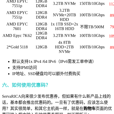
AMD EPYC
128GB
3.2TB NVMe
150TB/10Gbps
1
7551p
DDR4
3.2TB
AMD EPYC
128GB
NVMe+20TB
100TB/10Gbps
8
7551p
DDR4
HDD
AMD EPYC
128GB
1x 1TB SSD+2x
不限TB/500M
7
7601
DDR4
16TB HDD
128GB
AMD Epyc 7K62
3.2TB NVMe
100TB/10Gbps
1
DDR4
4x 8TB
2*Gold 5118
128GB
HDD+2TB
100TB/10Gbps
8
NVMe
默认支持1x IPv4 /64 IPv6（IPv6需发工单申请）
支持IPMI访问
IP地址、SSD硬盘均可以额外付费购买
六、如何使用优惠码？
ServaRICA向来很少发布优惠券，但如果有什么新产品上线的
话，基本都会推出优惠码的。一旦有了优惠码，应该怎么使
用？其实很简单，和其它主机商一样，就是在
购物车
页面的优