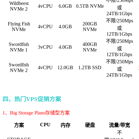
不限/250Mps
Wildbeest
4vCPU
6.0GB
0.5TB NVMe
或
NVMe 2
24TB/1Gbps
不限/250Mps
Flying Fish
200GB
4vCPU
4.0GB
或
NVMe
NVMe
12TB/1Gbps
不限/250Mps
Swordfish
400GB
3vCPU
4.0GB
或
NVMe 1
NVMe
12TB/1Gbps
不限/250Mps
Swordfish
4vCPU
12.0GB
1.2TB SSD
或
NVMe 2
24TB/1Gbps
四、热门VPS促销方案
1、Big Storage Plans存储型方案
CPU
方案
内存
硬盘
流量/带宽
不