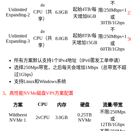
不
4v
起始4TB/每
Unlimited
限/250Mbps+1
CPU（共
6.0GB
2
Expanding-2
天增加6GB
或
享）
30TB/1Gbps
不
4v
起始8TB/每
Unlimited
限/250Mbps+1
CPU（共
8.0GB
5
Expanding-3
天增加15GB
或
享）
60TB/1Gbps
所有方案默认支持1个IPv4地址（IPv6需发工单申请）
选择250Mps带宽，之后每天会增加1Mbps（总带宽不超
过1Gbps）
支持Linux和Windows系统
3、
高性能NVMe磁盘VPS方案配置
CPU
方案
内存
硬盘
流量/带宽
不限/250Mps
Wildbeest
0.25TB
2vCPU
3.0GB
或
NVMe 1
NVMe
12TB/1Gbps