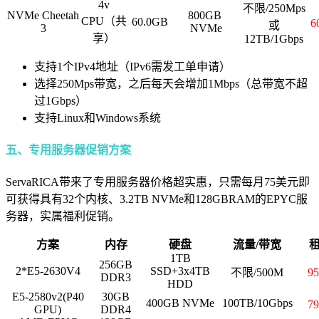
4v
不限/250Mps
NVMe Cheetah
800GB
CPU（共
60.0GB
6
或
3
NVMe
享）
12TB/1Gbps
支持1个IPv4地址（IPv6需发工单申请）
选择250Mps带宽，之后每天会增加1Mbps（总带宽不超
过1Gbps）
支持Linux和Windows系统
五、专用服务器促销方案
ServaRICA带来了专用服务器价格超实惠，只需每月75美元即
可获得具有32个内核、3.2TB NVMe和128GBRAM的EPYC服
务器，实属福利促销。
方案
内存
硬盘
流量/带宽
1TB
256GB
2*E5-2630V4
SSD+3x4TB
不限/500M
9
DDR3
HDD
E5-2580v2(P40
30GB
400GB NVMe
100TB/10Gbps
7
GPU)
DDR4