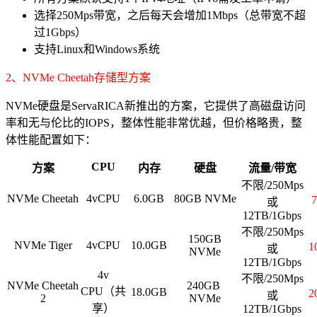
选择250Mps带宽，之后每天会增加1Mbps（总带宽不超
过1Gbps）
支持Linux和Windows系统
2、NVMe Cheetah存储型方案
NVMe硬盘是ServaRICA新推出的方案，它提供了高磁盘访问
率和无与伦比的IOPS，整体性能非常优越，但价格略贵，整
体性能配置如下：
CPU
方案
内存
硬盘
流量/带宽
不限/250Mps
NVMe Cheetah
4vCPU
6.0GB
80GB NVMe
或
12TB/1Gbps
不限/250Mps
150GB
NVMe Tiger
4vCPU
10.0GB
1
或
NVMe
12TB/1Gbps
4v
不限/250Mps
NVMe Cheetah
240GB
CPU（共
18.0GB
2
或
2
NVMe
享）
12TB/1Gbps