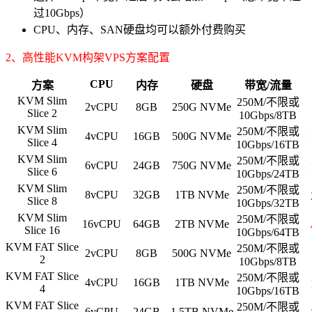
过10Gbps）
CPU、内存、SAN硬盘均可以额外付费购买
2、高性能KVM构架VPS方案配置
CPU
方案
内存
硬盘
带宽/流量
KVM Slim
250M/不限或
2vCPU
8GB
250G NVMe
Slice 2
10Gbps/8TB
KVM Slim
250M/不限或
4vCPU
16GB
500G NVMe
Slice 4
10Gbps/16TB
KVM Slim
250M/不限或
6vCPU
24GB
750G NVMe
Slice 6
10Gbps/24TB
KVM Slim
250M/不限或
8vCPU
32GB
1TB NVMe
Slice 8
10Gbps/32TB
KVM Slim
250M/不限或
16vCPU
64GB
2TB NVMe
Slice 16
10Gbps/64TB
KVM FAT Slice
250M/不限或
2vCPU
8GB
500G NVMe
2
10Gbps/8TB
KVM FAT Slice
250M/不限或
4vCPU
16GB
1TB NVMe
4
10Gbps/16TB
KVM FAT Slice
250M/不限或
6vCPU
24GB
1.5TB NVMe