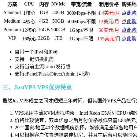
CPU
NVMe
方案
内存
带宽/流量
租用价格
购买地
Standard
1GB
20GB
1核心
300Mbps/不限
4.4美元/月
点此购
Medium
4GB
50GB
4核心
500Mbps/不限
12美元/月
点此购
Premium
16GB
500GB
12核心
1Gbps/不限
56美元/月
点此购
VIP
32GB
1TB
16核心
1Gbps/不限
195美元/月
点此购
自带一个IPv4和IPv6
支持一键切换机房
支持当前主流Linux发行版
支持cPanel/Plesk/DirectAdmin (可选)
三、JustVPS VPS优势特点
虽然JustVPS成立之间才短短三年时间，但其国外VPS产品
VPS采用主流KVM虚拟构架，Intel Xeon E5系
价格比较便宜，双重优惠之后月付价格最低只需1.84美
29个国家/地区40个数据机房选择，能够满足全球各地用
可以根据客户位置选择最佳机房，并且在后台可以随时免费