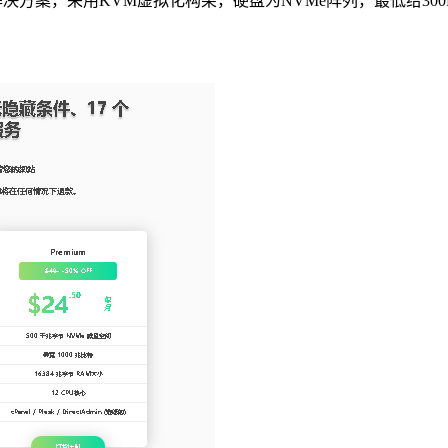
VIP四款VPS解决方案，采用KVM虚拟化构架，硬盘为NVMe阵列，最低