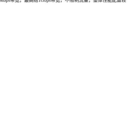
给300Mbps带宽，最高给1Gbps带宽，不限制流量，整体性能配置较