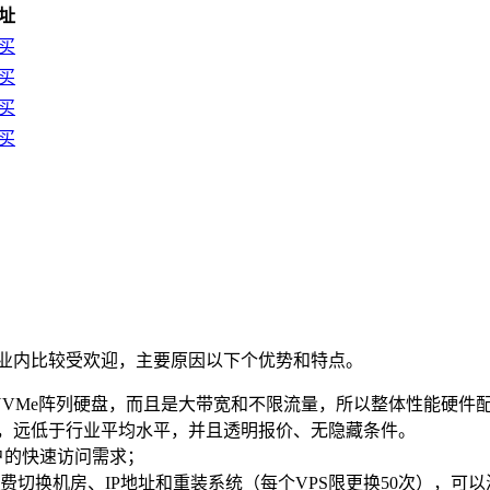
址
买
买
买
买
在行业内比较受欢迎，主要原因以下个优势和特点。
列CPU+纯NVMe阵列硬盘，而且是大带宽和不限流量，所以整体性能硬
元，远低于行业平均水平，并且透明报价、无隐藏条件。
户的快速访问需求；
切换机房、IP地址和重装系统（每个VPS限更换50次），可以