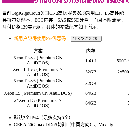
目前GigsGigsCloud美国CN2高防服务器均采用E3、E5高性能
英特尔处理器，ECC内存、SAS或SSD硬盘，而且不限流量，
月付价格139美元起，具体的参数配置如下所示：
新用户记得使用8%优惠码：
1RB7XZ1XI2SL
方案
内存
Xeon E3-v2 (Premium CN
16GB
500G
AntiDDOS)
Xeon E3-v5 ( Premium CN
32GB
2x50
AntiDDOS)
Xeon E3-v6 (Premium CN
32GB
AntiDDOS)
Xeon E5 ( Premium CN AntiDDOS)
64GB
2*Xeon E5 (Premium CN
64GB
AntiDDOS)
默认2个IPv4（最多支持5个）
CERA 50G max DDoS防御（中国方向）、Voxility –