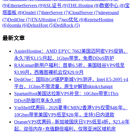
(9)
EthernetServers (9)
SSL证书 (9)
THE.Hosting (8)
数据中心 (8)
宝
塔面板 (8)
Onidel (7)
InterServer (7)
CloudServer (7)
siteground
(7)
DediOne (7)
TNAHosting (7)
seo优化 (6)
RepriseHosting
(6)
Joomla (6)
DeluxHost (5)
DediRock (5)
最新文章
AspireHosting：AMD EPYC 7662美国迈阿密VPS促销，
永久7折$3.15/月起，1Gbps带宽，免费DDoS防护
RAKsmart新用户福利：首单6.5折，美国硅谷VPS低至
$3.99月，西雅图裸机云仅$29.9/月
DediOne：国际BGP堪萨斯城VPS测评，Intel E5-2695 v4
平台，1Gbps不限流量，原生IP解锁tiktok/chatgpt
SpartanHost美国达拉斯VPS补货：10Gbps带宽1Tb/s
DDoS防御可享永久8折
VmShell优惠码 - 2026夏季CMIN2香港VPS仅需$48/年，
10Gbps带宽美国VPS低至$28/年，支持3日内退款
OrangeVPS优惠码 - 新加坡国庆日VPS低至4折，$23.4/年
起，双倍内存+充值翻倍福利，仅限亚洲区域机房