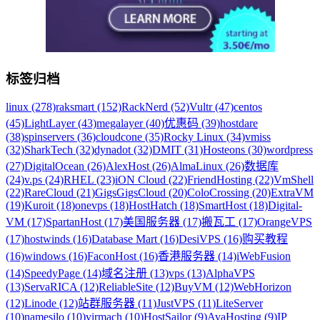
标签归档
linux (278)
raksmart (152)
RackNerd (52)
Vultr (47)
centos
(45)
LightLayer (43)
megalayer (40)
优惠码 (39)
hostdare
(38)
spinservers (36)
cloudcone (35)
Rocky Linux (34)
vmiss
(32)
SharkTech (32)
dynadot (32)
DMIT (31)
Hosteons (30)
wordpress
(27)
DigitalOcean (26)
AlexHost (26)
AlmaLinux (26)
数据库
(24)
v.ps (24)
RHEL (23)
iON Cloud (22)
FriendHosting (22)
VmShell
(22)
RareCloud (21)
GigsGigsCloud (20)
ColoCrossing (20)
ExtraVM
(19)
Kuroit (18)
onevps (18)
HostHatch (18)
SmartHost (18)
Digital-
VM (17)
SpartanHost (17)
美国服务器 (17)
搬瓦工 (17)
OrangeVPS
(17)
hostwinds (16)
Database Mart (16)
DesiVPS (16)
购买教程
(16)
windows (16)
FaconHost (16)
香港服务器 (14)
iWebFusion
(14)
SpeedyPage (14)
域名注册 (13)
vps (13)
AlphaVPS
(13)
ServaRICA (12)
ReliableSite (12)
BuyVM (12)
WebHorizon
(12)
Linode (12)
站群服务器 (11)
JustVPS (11)
LiteServer
(10)
namesilo (10)
virmach (10)
HostSailor (9)
AvaHosting (9)
IP