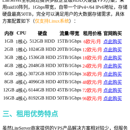
LiteServer主机商还提供多款企业级HDD大硬盘VPS方案，采
用raid10阵列，1Gbps带宽，自带一个IPv4+/64 IPv6地址，存储
硬盘最高50TB，完全可以满足用户的大数据存储需求，具体
方案配置如下（
仅支持Linux系统
）：
CPU
内存
硬盘
流量/带宽
租用价格
官网购买
1GB
512GB HDD
15TB/1Gbps
1核心
6欧元/月
点此购买
2GB
1024GB HDD
20TB/1Gbps
1核心
12欧元/月
点此购买
3GB
1536GB HDD
25TB/1Gbps
2核心
18欧元/月
点此购买
4GB
2048GB HDD
30TB/1Gbps
2核心
24欧元/月
点此购买
6GB
3072GB HDD
35TB/1Gbps
2核心
36欧元/月
点此购买
8GB
4096GB HDD
40TB/1Gbps
4核心
48欧元/月
点此购买
12GB
6144GB HDD
45TB/1Gbps
4核心
72欧元/月
点此购买
16GB
8192GB HDD
50TB/1Gbps
4核心
96欧元/月
点此购买
三、租用优势特点
虽然LiteServer商家提供的VPS产品解决方案相对较少，但服务