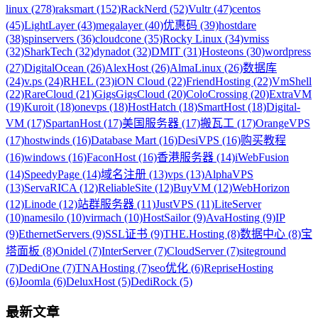
linux (278)
raksmart (152)
RackNerd (52)
Vultr (47)
centos
(45)
LightLayer (43)
megalayer (40)
优惠码 (39)
hostdare
(38)
spinservers (36)
cloudcone (35)
Rocky Linux (34)
vmiss
(32)
SharkTech (32)
dynadot (32)
DMIT (31)
Hosteons (30)
wordpress
(27)
DigitalOcean (26)
AlexHost (26)
AlmaLinux (26)
数据库
(24)
v.ps (24)
RHEL (23)
iON Cloud (22)
FriendHosting (22)
VmShell
(22)
RareCloud (21)
GigsGigsCloud (20)
ColoCrossing (20)
ExtraVM
(19)
Kuroit (18)
onevps (18)
HostHatch (18)
SmartHost (18)
Digital-
VM (17)
SpartanHost (17)
美国服务器 (17)
搬瓦工 (17)
OrangeVPS
(17)
hostwinds (16)
Database Mart (16)
DesiVPS (16)
购买教程
(16)
windows (16)
FaconHost (16)
香港服务器 (14)
iWebFusion
(14)
SpeedyPage (14)
域名注册 (13)
vps (13)
AlphaVPS
(13)
ServaRICA (12)
ReliableSite (12)
BuyVM (12)
WebHorizon
(12)
Linode (12)
站群服务器 (11)
JustVPS (11)
LiteServer
(10)
namesilo (10)
virmach (10)
HostSailor (9)
AvaHosting (9)
IP
(9)
EthernetServers (9)
SSL证书 (9)
THE.Hosting (8)
数据中心 (8)
宝
塔面板 (8)
Onidel (7)
InterServer (7)
CloudServer (7)
siteground
(7)
DediOne (7)
TNAHosting (7)
seo优化 (6)
RepriseHosting
(6)
Joomla (6)
DeluxHost (5)
DediRock (5)
最新文章