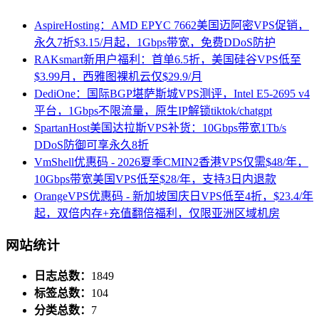
AspireHosting：AMD EPYC 7662美国迈阿密VPS促销，
永久7折$3.15/月起，1Gbps带宽，免费DDoS防护
RAKsmart新用户福利：首单6.5折，美国硅谷VPS低至
$3.99月，西雅图裸机云仅$29.9/月
DediOne：国际BGP堪萨斯城VPS测评，Intel E5-2695 v4
平台，1Gbps不限流量，原生IP解锁tiktok/chatgpt
SpartanHost美国达拉斯VPS补货：10Gbps带宽1Tb/s
DDoS防御可享永久8折
VmShell优惠码 - 2026夏季CMIN2香港VPS仅需$48/年，
10Gbps带宽美国VPS低至$28/年，支持3日内退款
OrangeVPS优惠码 - 新加坡国庆日VPS低至4折，$23.4/年
起，双倍内存+充值翻倍福利，仅限亚洲区域机房
网站统计
日志总数：
1849
标签总数：
104
分类总数：
7