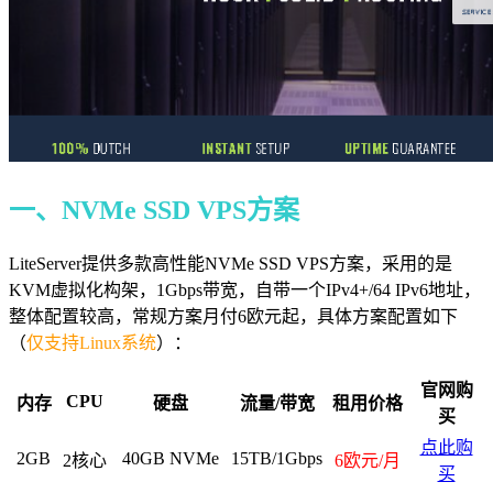
一、NVMe SSD VPS方案
LiteServer提供多款高性能NVMe SSD VPS方案，采用的是
KVM虚拟化构架，1Gbps带宽，自带一个IPv4+/64 IPv6地址，
整体配置较高，常规方案月付6欧元起，具体方案配置如下
（
仅支持Linux系统
）：
官网购
CPU
内存
硬盘
流量/带宽
租用价格
买
点此购
2GB
40GB NVMe
15TB/1Gbps
2核心
6欧元/月
买