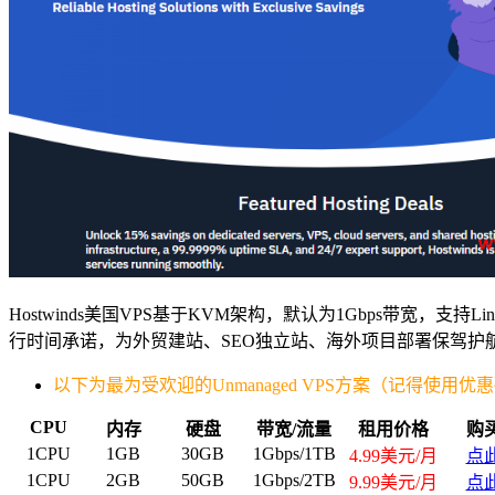
Hostwinds美国VPS基于KVM架构，默认为1Gbps带宽，支持L
行时间承诺，为外贸建站、SEO独立站、海外项目部署保驾护
以下为最为受欢迎的Unmanaged VPS方案（记得使用优
CPU
内存
硬盘
带宽/流量
租用价格
购
1CPU
1GB
30GB
1Gbps/1TB
4.99美元/月
点
1CPU
2GB
50GB
1Gbps/2TB
9.99美元/月
点