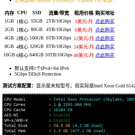
记得选择Frankfurt (Germany) – Equinix FR7机房
CPU
SSD
内存
流量/带宽
租用价格
购买地址
1GB
55GB
2TB/10Gbps
1核心
3美
元/月
点此购买
2GB
80GB
4TB/10Gbps
1核心
6美
元/月
点此购买
4GB
160GB
6TB/10Gbps
2核心
12美
元/月
点此购买
8GB
320GB
8TB/10Gbps
4核心
24美
元/月
点此购买
16GB
640GB
10TB/10Gbps
6核心
48美
元/月
点此购买
默认支持1个IPv4+/64 IPv6
5Gbps DDoS Protection
测试方案配置：
显示是未知型号，但实际是Intel Xeon Gold