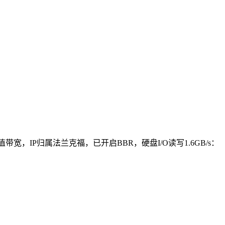
ps峰值带宽，IP归属法兰克福，已开启BBR，硬盘I/O读写1.6GB/s：