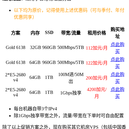
以下均为原价，记得使用上述优惠码（可与季付、年付
优惠同享）
购买地
SSD
方案
内存
带宽/流量
租用价格
址
点此购
Gold 6138
32GB
960GB
500Mbps/5TB
112加元/月
买
点此购
Gold 6138
64GB
960GB
500Mbps/5TB
122加元/月
买
100M进/50M
点此购
2*E5-2680
64GB
1TB
200加元/月
v4
出
买
4200加元/
点此购
2*E5-2680
64GB
1TB
1Gbps独享
v4
月
买
每台机器自带3个IPv4
除1Gbps独享带宽之外，流量/带宽在下单时可自由配置
除了以上促销方案之外，现在购买其它机房VPS（包括中国香