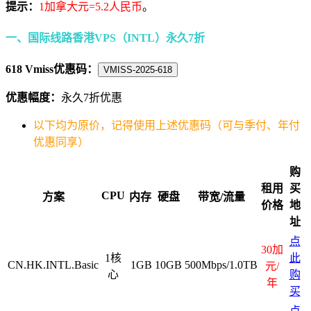
提示：
1加拿大元=5.2人民币
。
一、国际线路香港VPS（INTL）永久7折
618 Vmiss优惠码：
VMISS-2025-618
优惠幅度：
永久7折优惠
以下均为原价，记得使用上述优惠码（可与季付、年付
优惠同享）
购
租用
买
CPU
方案
内存
硬盘
带宽/流量
价格
地
址
点
30加
1核
此
CN.HK.INTL.Basic
1GB
10GB
500Mbps/1.0TB
元/
心
购
年
买
点