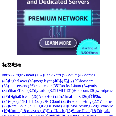
标签归档
linux (278)
raksmart (152)
RackNerd (52)
Vultr (47)
centos
(45)
LightLayer (43)
megalayer (40)
优惠码 (39)
hostdare
(38)
spinservers (36)
cloudcone (35)
Rocky Linux (34)
vmiss
(32)
SharkTech (32)
dynadot (32)
DMIT (31)
Hosteons (30)
wordpress
(27)
DigitalOcean (26)
AlexHost (26)
AlmaLinux (26)
数据库
(24)
v.ps (24)
RHEL (23)
iON Cloud (22)
FriendHosting (22)
VmShell
(22)
RareCloud (21)
GigsGigsCloud (20)
ColoCrossing (20)
ExtraVM
(19)
Kuroit (18)
onevps (18)
HostHatch (18)
SmartHost (18)
Digital-