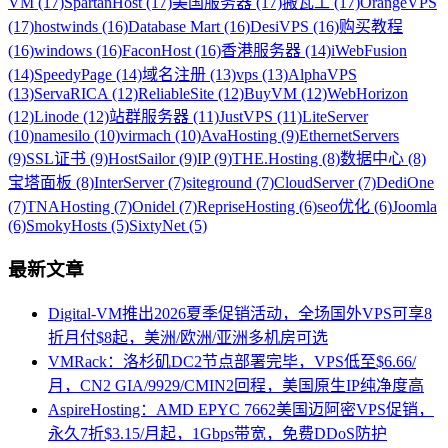
VM (17)
SpartanHost (17)
美国服务器 (17)
搬瓦工 (17)
OrangeVPS
(17)
hostwinds (16)
Database Mart (16)
DesiVPS (16)
购买教程
(16)
windows (16)
FaconHost (16)
香港服务器 (14)
iWebFusion
(14)
SpeedyPage (14)
域名注册 (13)
vps (13)
AlphaVPS
(13)
ServaRICA (12)
ReliableSite (12)
BuyVM (12)
WebHorizon
(12)
Linode (12)
站群服务器 (11)
JustVPS (11)
LiteServer
(10)
namesilo (10)
virmach (10)
AvaHosting (9)
EthernetServers
(9)
SSL证书 (9)
HostSailor (9)
IP (9)
THE.Hosting (8)
数据中心 (8)
宝塔面板 (8)
InterServer (7)
siteground (7)
CloudServer (7)
DediOne
(7)
TNAHosting (7)
Onidel (7)
RepriseHosting (6)
seo优化 (6)
Joomla
(6)
SmokyHosts (5)
SixtyNet (5)
最新文章
Digital-VM推出2026夏季促销活动，全场国外VPS可享8
折月付$8起，美洲/欧洲/亚洲多机房可选
VMRack：洛杉矶DC2节点部署完毕，VPS低至$6.66/
月，CN2 GIA/9929/CMIN2回程，美国原生IP纯净度高
AspireHosting：AMD EPYC 7662美国迈阿密VPS促销，
永久7折$3.15/月起，1Gbps带宽，免费DDoS防护