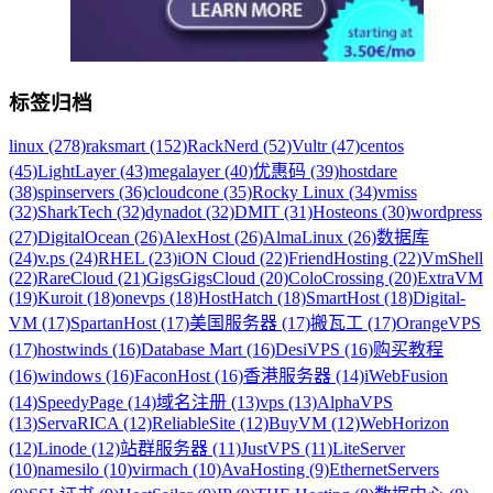
标签归档
linux (278)
raksmart (152)
RackNerd (52)
Vultr (47)
centos
(45)
LightLayer (43)
megalayer (40)
优惠码 (39)
hostdare
(38)
spinservers (36)
cloudcone (35)
Rocky Linux (34)
vmiss
(32)
SharkTech (32)
dynadot (32)
DMIT (31)
Hosteons (30)
wordpress
(27)
DigitalOcean (26)
AlexHost (26)
AlmaLinux (26)
数据库
(24)
v.ps (24)
RHEL (23)
iON Cloud (22)
FriendHosting (22)
VmShell
(22)
RareCloud (21)
GigsGigsCloud (20)
ColoCrossing (20)
ExtraVM
(19)
Kuroit (18)
onevps (18)
HostHatch (18)
SmartHost (18)
Digital-
VM (17)
SpartanHost (17)
美国服务器 (17)
搬瓦工 (17)
OrangeVPS
(17)
hostwinds (16)
Database Mart (16)
DesiVPS (16)
购买教程
(16)
windows (16)
FaconHost (16)
香港服务器 (14)
iWebFusion
(14)
SpeedyPage (14)
域名注册 (13)
vps (13)
AlphaVPS
(13)
ServaRICA (12)
ReliableSite (12)
BuyVM (12)
WebHorizon
(12)
Linode (12)
站群服务器 (11)
JustVPS (11)
LiteServer
(10)
namesilo (10)
virmach (10)
AvaHosting (9)
EthernetServers