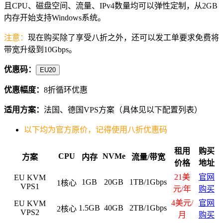
且CPU、磁盘空间、流量、IPv4数量均可以弹性定制，从2GB
内存开始支持Windows系统。
注意：
现在购买除了享受八折之外，还可以发工单要求免费将
带宽升级到10Gbps。
优惠码：
EU20
优惠幅度：
8折循环优惠
适用方案：
法国、德国VPS方案（具体见以下配置列表）
以下均为官方原价，记得使用八折优惠码
租用
购买
CPU
NVMe
方案
内存
流量/带宽
价格
地址
21美
官网
EU KVM
1GB
20GB
1TB/1Gbps
1核心
VPS1
元/年
购买
4美元/
官网
EU KVM
1.5GB
40GB
2TB/1Gbps
2核心
VPS2
月
购买