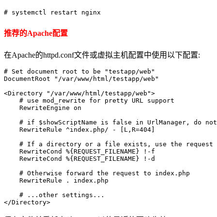
# systemctl restart nginx
推荐的Apache配置
在Apache的httpd.conf文件或虚拟主机配置中使用以下配置:
# Set document root to be "testapp/web"

DocumentRoot "/var/www/html/testapp/web"

<Directory "/var/www/html/testapp/web">

    # use mod_rewrite for pretty URL support

    RewriteEngine on

    # if $showScriptName is false in UrlManager, do not
    RewriteRule ^index.php/ - [L,R=404]

    # If a directory or a file exists, use the request 
    RewriteCond %{REQUEST_FILENAME} !-f

    RewriteCond %{REQUEST_FILENAME} !-d

    # Otherwise forward the request to index.php

    RewriteRule . index.php

    # ...other settings...

</Directory>