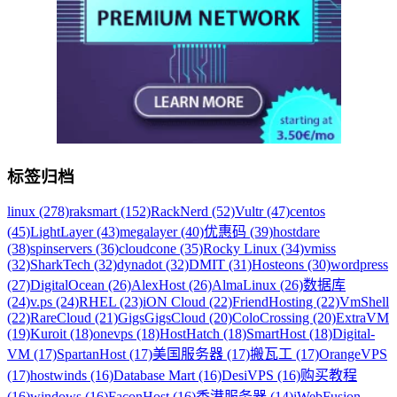
标签归档
linux (278)
raksmart (152)
RackNerd (52)
Vultr (47)
centos
(45)
LightLayer (43)
megalayer (40)
优惠码 (39)
hostdare
(38)
spinservers (36)
cloudcone (35)
Rocky Linux (34)
vmiss
(32)
SharkTech (32)
dynadot (32)
DMIT (31)
Hosteons (30)
wordpress
(27)
DigitalOcean (26)
AlexHost (26)
AlmaLinux (26)
数据库
(24)
v.ps (24)
RHEL (23)
iON Cloud (22)
FriendHosting (22)
VmShell
(22)
RareCloud (21)
GigsGigsCloud (20)
ColoCrossing (20)
ExtraVM
(19)
Kuroit (18)
onevps (18)
HostHatch (18)
SmartHost (18)
Digital-
VM (17)
SpartanHost (17)
美国服务器 (17)
搬瓦工 (17)
OrangeVPS
(17)
hostwinds (16)
Database Mart (16)
DesiVPS (16)
购买教程
(16)
windows (16)
FaconHost (16)
香港服务器 (14)
iWebFusion