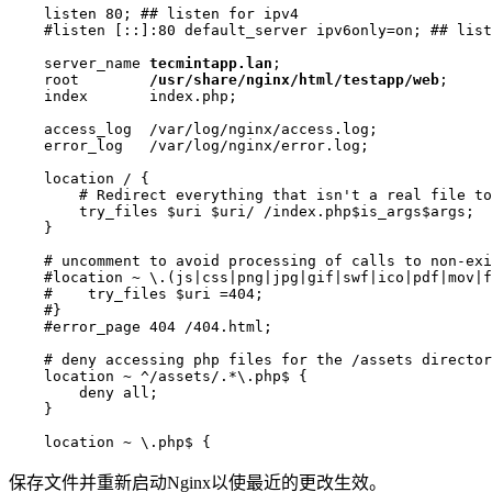
    listen 80; ## listen for ipv4

    #listen [::]:80 default_server ipv6only=on; ## list
    server_name 
tecmintapp.lan
;

    root        
/usr/share/nginx/html/testapp/web
;

    index       index.php;

    access_log  /var/log/nginx/access.log;

    error_log   /var/log/nginx/error.log;

    location / {

        # Redirect everything that isn't a real file to
        try_files $uri $uri/ /index.php$is_args$args;

    }

    # uncomment to avoid processing of calls to non-exi
    #location ~ \.(js|css|png|jpg|gif|swf|ico|pdf|mov|f
    #    try_files $uri =404;

    #}

    #error_page 404 /404.html;

    # deny accessing php files for the /assets director
    location ~ ^/assets/.*\.php$ {

        deny all;

    }

    location ~ \.php$ {
保存文件并重新启动Nginx以使最近的更改生效。