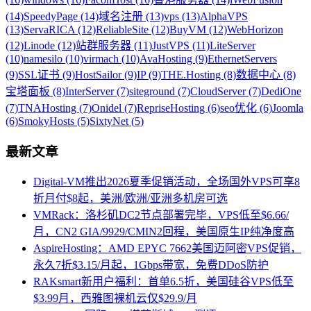
(14)
SpeedyPage (14)
域名注册 (13)
vps (13)
AlphaVPS
(13)
ServaRICA (12)
ReliableSite (12)
BuyVM (12)
WebHorizon
(12)
Linode (12)
站群服务器 (11)
JustVPS (11)
LiteServer
(10)
namesilo (10)
virmach (10)
AvaHosting (9)
EthernetServers
(9)
SSL证书 (9)
HostSailor (9)
IP (9)
THE.Hosting (8)
数据中心 (8)
宝塔面板 (8)
InterServer (7)
siteground (7)
CloudServer (7)
DediOne
(7)
TNAHosting (7)
Onidel (7)
RepriseHosting (6)
seo优化 (6)
Joomla
(6)
SmokyHosts (5)
SixtyNet (5)
最新文章
Digital-VM推出2026夏季促销活动，全场国外VPS可享8
折月付$8起，美洲/欧洲/亚洲多机房可选
VMRack：洛杉矶DC2节点部署完毕，VPS低至$6.66/
月，CN2 GIA/9929/CMIN2回程，美国原生IP纯净度高
AspireHosting：AMD EPYC 7662美国迈阿密VPS促销，
永久7折$3.15/月起，1Gbps带宽，免费DDoS防护
RAKsmart新用户福利：首单6.5折，美国硅谷VPS低至
$3.99月，西雅图裸机云仅$29.9/月