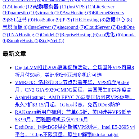
(12)
Linode (12)
站群服务器 (11)
JustVPS (11)
LiteServer
(10)
namesilo (10)
virmach (10)
AvaHosting (9)
EthernetServers
(9)
SSL证书 (9)
HostSailor (9)
IP (9)
THE.Hosting (8)
数据中心 (8)
宝塔面板 (8)
InterServer (7)
siteground (7)
CloudServer (7)
DediOne
(7)
TNAHosting (7)
Onidel (7)
RepriseHosting (6)
seo优化 (6)
Joomla
(6)
SmokyHosts (5)
SixtyNet (5)
最新文章
Digital-VM推出2026夏季促销活动，全场国外VPS可享8
折月付$8起，美洲/欧洲/亚洲多机房可选
VMRack：洛杉矶DC2节点部署完毕，VPS低至$6.66/
月，CN2 GIA/9929/CMIN2回程，美国原生IP纯净度高
AspireHosting：AMD EPYC 7662美国迈阿密VPS促销，
永久7折$3.15/月起，1Gbps带宽，免费DDoS防护
RAKsmart新用户福利：首单6.5折，美国硅谷VPS低至
$3.99月，西雅图裸机云仅$29.9/月
DediOne：国际BGP堪萨斯城VPS测评，Intel E5-2695 v4
平台，1Gbps不限流量，原生IP解锁tiktok/chatgpt