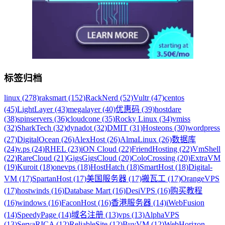
标签归档
linux (278)
raksmart (152)
RackNerd (52)
Vultr (47)
centos
(45)
LightLayer (43)
megalayer (40)
优惠码 (39)
hostdare
(38)
spinservers (36)
cloudcone (35)
Rocky Linux (34)
vmiss
(32)
SharkTech (32)
dynadot (32)
DMIT (31)
Hosteons (30)
wordpress
(27)
DigitalOcean (26)
AlexHost (26)
AlmaLinux (26)
数据库
(24)
v.ps (24)
RHEL (23)
iON Cloud (22)
FriendHosting (22)
VmShell
(22)
RareCloud (21)
GigsGigsCloud (20)
ColoCrossing (20)
ExtraVM
(19)
Kuroit (18)
onevps (18)
HostHatch (18)
SmartHost (18)
Digital-
VM (17)
SpartanHost (17)
美国服务器 (17)
搬瓦工 (17)
OrangeVPS
(17)
hostwinds (16)
Database Mart (16)
DesiVPS (16)
购买教程
(16)
windows (16)
FaconHost (16)
香港服务器 (14)
iWebFusion
(14)
SpeedyPage (14)
域名注册 (13)
vps (13)
AlphaVPS
(13)
ServaRICA (12)
ReliableSite (12)
BuyVM (12)
WebHorizon