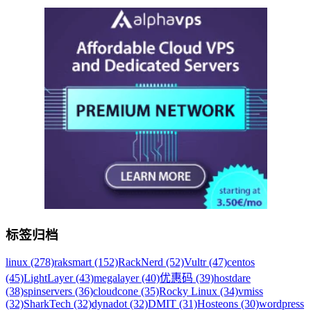
标签归档
linux (278)
raksmart (152)
RackNerd (52)
Vultr (47)
centos
(45)
LightLayer (43)
megalayer (40)
优惠码 (39)
hostdare
(38)
spinservers (36)
cloudcone (35)
Rocky Linux (34)
vmiss
(32)
SharkTech (32)
dynadot (32)
DMIT (31)
Hosteons (30)
wordpress