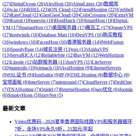
(27)
DigitalOcean (26)
AlexHost (26)
AlmaLinux (26)
数据库
(24)
v.ps (24)
RHEL (23)
iON Cloud (22)
FriendHosting (22)
VmShell
(22)
RareCloud (21)
GigsGigsCloud (20)
ColoCrossing (20)
ExtraVM
(19)
Kuroit (18)
onevps (18)
HostHatch (18)
SmartHost (18)
Digital-
VM (17)
SpartanHost (17)
美国服务器 (17)
搬瓦工 (17)
OrangeVPS
(17)
hostwinds (16)
Database Mart (16)
DesiVPS (16)
购买教程
(16)
windows (16)
FaconHost (16)
香港服务器 (14)
iWebFusion
(14)
SpeedyPage (14)
域名注册 (13)
vps (13)
AlphaVPS
(13)
ServaRICA (12)
ReliableSite (12)
BuyVM (12)
WebHorizon
(12)
Linode (12)
站群服务器 (11)
JustVPS (11)
LiteServer
(10)
namesilo (10)
virmach (10)
AvaHosting (9)
EthernetServers
(9)
SSL证书 (9)
HostSailor (9)
IP (9)
THE.Hosting (8)
数据中心 (8)
宝塔面板 (8)
InterServer (7)
siteground (7)
CloudServer (7)
DediOne
(7)
TNAHosting (7)
Onidel (7)
RepriseHosting (6)
seo优化 (6)
Joomla
(6)
SmokyHosts (5)
SixtyNet (5)
最新文章
Vmiss优惠码 - 2026夏季香港国际线路VPS和服务器循环
7折，全场VPS永久9折，21加元/年起