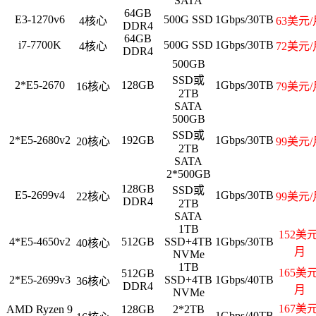
SATA
64GB
E3-1270v6
500G SSD
1Gbps/30TB
4核心
63美元/
DDR4
64GB
i7-7700K
500G SSD
1Gbps/30TB
4核心
72美元/
DDR4
500GB
SSD或
2*E5-2670
128GB
1Gbps/30TB
16核心
79美元/
2TB
SATA
500GB
SSD或
2*E5-2680v2
192GB
1Gbps/30TB
20核心
99美元/
2TB
SATA
2*500GB
128GB
SSD或
E5-2699v4
1Gbps/30TB
22核心
99美元/
DDR4
2TB
SATA
1TB
152美元
4*E5-4650v2
512GB
SSD+4TB
1Gbps/30TB
40核心
月
NVMe
1TB
165美元
512GB
2*E5-2699v3
SSD+4TB
1Gbps/40TB
36核心
DDR4
月
NVMe
167美元
AMD Ryzen 9
128GB
2*2TB
1Gbps/40TB