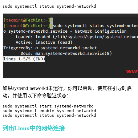
sudo systemctl status systemd-networkd
如果systemd-networkd未运行，你可以启动、使其在引导时启
动，并使用以下命令验证状态：
sudo systemctl start systemd-networkd

sudo systemctl enable systemd-networkd

sudo systemctl status systemd-networkd
列出Linux中的网络连接