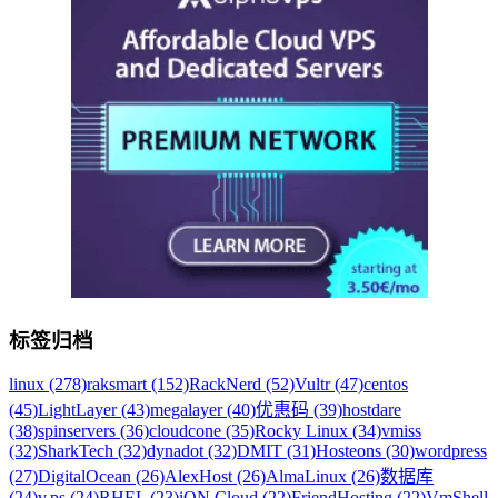
标签归档
linux (278)
raksmart (152)
RackNerd (52)
Vultr (47)
centos
(45)
LightLayer (43)
megalayer (40)
优惠码 (39)
hostdare
(38)
spinservers (36)
cloudcone (35)
Rocky Linux (34)
vmiss
(32)
SharkTech (32)
dynadot (32)
DMIT (31)
Hosteons (30)
wordpress
(27)
DigitalOcean (26)
AlexHost (26)
AlmaLinux (26)
数据库
(24)
v.ps (24)
RHEL (23)
iON Cloud (22)
FriendHosting (22)
VmShell