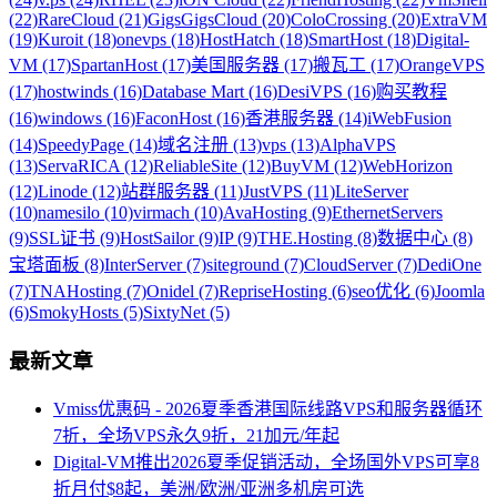
(22)
RareCloud (21)
GigsGigsCloud (20)
ColoCrossing (20)
ExtraVM
(19)
Kuroit (18)
onevps (18)
HostHatch (18)
SmartHost (18)
Digital-
VM (17)
SpartanHost (17)
美国服务器 (17)
搬瓦工 (17)
OrangeVPS
(17)
hostwinds (16)
Database Mart (16)
DesiVPS (16)
购买教程
(16)
windows (16)
FaconHost (16)
香港服务器 (14)
iWebFusion
(14)
SpeedyPage (14)
域名注册 (13)
vps (13)
AlphaVPS
(13)
ServaRICA (12)
ReliableSite (12)
BuyVM (12)
WebHorizon
(12)
Linode (12)
站群服务器 (11)
JustVPS (11)
LiteServer
(10)
namesilo (10)
virmach (10)
AvaHosting (9)
EthernetServers
(9)
SSL证书 (9)
HostSailor (9)
IP (9)
THE.Hosting (8)
数据中心 (8)
宝塔面板 (8)
InterServer (7)
siteground (7)
CloudServer (7)
DediOne
(7)
TNAHosting (7)
Onidel (7)
RepriseHosting (6)
seo优化 (6)
Joomla
(6)
SmokyHosts (5)
SixtyNet (5)
最新文章
Vmiss优惠码 - 2026夏季香港国际线路VPS和服务器循环
7折，全场VPS永久9折，21加元/年起
Digital-VM推出2026夏季促销活动，全场国外VPS可享8
折月付$8起，美洲/欧洲/亚洲多机房可选