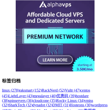
标签归档
linux (278)
raksmart (152)
RackNerd (52)
Vultr (47)
centos
(45)
LightLayer (43)
megalayer (40)
优惠码 (39)
hostdare
(38)
spinservers (36)
cloudcone (35)
Rocky Linux (34)
vmiss
(32)
SharkTech (32)
dynadot (32)
DMIT (31)
Hosteons (30)
wordpress