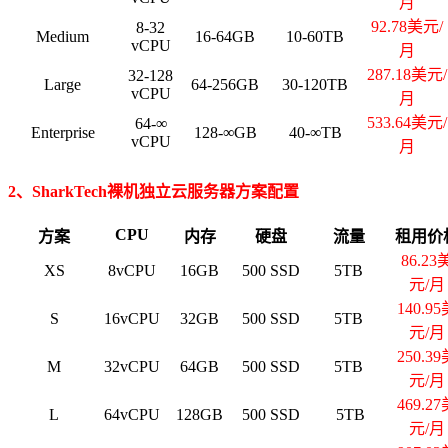
月
92.78美元/
8-32
Medium
16-64GB
10-60TB
vCPU
月
287.18美元/
32-128
Large
64-256GB
30-120TB
vCPU
月
533.64美元/
64-∞
Enterprise
128-∞GB
40-∞TB
vCPU
月
2、SharkTech裸机独立云服务器方案配置
CPU
方案
内存
硬盘
流量
租用价
86.23
XS
8vCPU
16GB
500 SSD
5TB
元/月
140.95
S
16vCPU
32GB
500 SSD
5TB
元/月
250.39
M
32vCPU
64GB
500 SSD
5TB
元/月
469.27
L
64vCPU
128GB
500 SSD
5TB
元/月