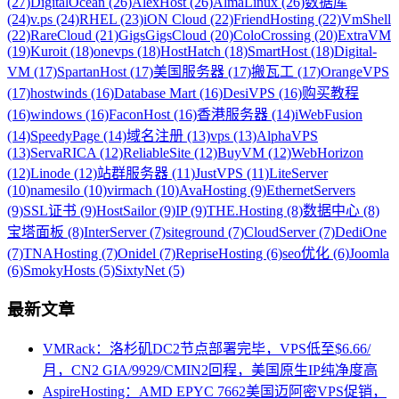
(27)
DigitalOcean (26)
AlexHost (26)
AlmaLinux (26)
数据库
(24)
v.ps (24)
RHEL (23)
iON Cloud (22)
FriendHosting (22)
VmShell
(22)
RareCloud (21)
GigsGigsCloud (20)
ColoCrossing (20)
ExtraVM
(19)
Kuroit (18)
onevps (18)
HostHatch (18)
SmartHost (18)
Digital-
VM (17)
SpartanHost (17)
美国服务器 (17)
搬瓦工 (17)
OrangeVPS
(17)
hostwinds (16)
Database Mart (16)
DesiVPS (16)
购买教程
(16)
windows (16)
FaconHost (16)
香港服务器 (14)
iWebFusion
(14)
SpeedyPage (14)
域名注册 (13)
vps (13)
AlphaVPS
(13)
ServaRICA (12)
ReliableSite (12)
BuyVM (12)
WebHorizon
(12)
Linode (12)
站群服务器 (11)
JustVPS (11)
LiteServer
(10)
namesilo (10)
virmach (10)
AvaHosting (9)
EthernetServers
(9)
SSL证书 (9)
HostSailor (9)
IP (9)
THE.Hosting (8)
数据中心 (8)
宝塔面板 (8)
InterServer (7)
siteground (7)
CloudServer (7)
DediOne
(7)
TNAHosting (7)
Onidel (7)
RepriseHosting (6)
seo优化 (6)
Joomla
(6)
SmokyHosts (5)
SixtyNet (5)
最新文章
VMRack：洛杉矶DC2节点部署完毕，VPS低至$6.66/
月，CN2 GIA/9929/CMIN2回程，美国原生IP纯净度高
AspireHosting：AMD EPYC 7662美国迈阿密VPS促销，