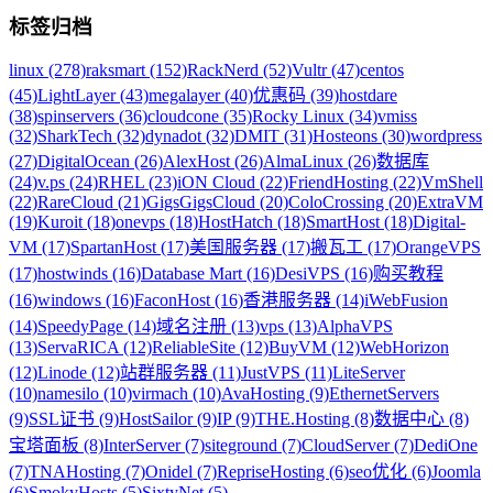
标签归档
linux (278)
raksmart (152)
RackNerd (52)
Vultr (47)
centos
(45)
LightLayer (43)
megalayer (40)
优惠码 (39)
hostdare
(38)
spinservers (36)
cloudcone (35)
Rocky Linux (34)
vmiss
(32)
SharkTech (32)
dynadot (32)
DMIT (31)
Hosteons (30)
wordpress
(27)
DigitalOcean (26)
AlexHost (26)
AlmaLinux (26)
数据库
(24)
v.ps (24)
RHEL (23)
iON Cloud (22)
FriendHosting (22)
VmShell
(22)
RareCloud (21)
GigsGigsCloud (20)
ColoCrossing (20)
ExtraVM
(19)
Kuroit (18)
onevps (18)
HostHatch (18)
SmartHost (18)
Digital-
VM (17)
SpartanHost (17)
美国服务器 (17)
搬瓦工 (17)
OrangeVPS
(17)
hostwinds (16)
Database Mart (16)
DesiVPS (16)
购买教程
(16)
windows (16)
FaconHost (16)
香港服务器 (14)
iWebFusion
(14)
SpeedyPage (14)
域名注册 (13)
vps (13)
AlphaVPS
(13)
ServaRICA (12)
ReliableSite (12)
BuyVM (12)
WebHorizon
(12)
Linode (12)
站群服务器 (11)
JustVPS (11)
LiteServer
(10)
namesilo (10)
virmach (10)
AvaHosting (9)
EthernetServers
(9)
SSL证书 (9)
HostSailor (9)
IP (9)
THE.Hosting (8)
数据中心 (8)
宝塔面板 (8)
InterServer (7)
siteground (7)
CloudServer (7)
DediOne
(7)
TNAHosting (7)
Onidel (7)
RepriseHosting (6)
seo优化 (6)
Joomla
(6)
SmokyHosts (5)
SixtyNet (5)