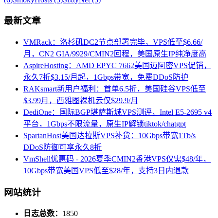
最新文章
VMRack：洛杉矶DC2节点部署完毕，VPS低至$6.66/
月，CN2 GIA/9929/CMIN2回程，美国原生IP纯净度高
AspireHosting：AMD EPYC 7662美国迈阿密VPS促销，
永久7折$3.15/月起，1Gbps带宽，免费DDoS防护
RAKsmart新用户福利：首单6.5折，美国硅谷VPS低至
$3.99月，西雅图裸机云仅$29.9/月
DediOne：国际BGP堪萨斯城VPS测评，Intel E5-2695 v4
平台，1Gbps不限流量，原生IP解锁tiktok/chatgpt
SpartanHost美国达拉斯VPS补货：10Gbps带宽1Tb/s
DDoS防御可享永久8折
VmShell优惠码 - 2026夏季CMIN2香港VPS仅需$48/年，
10Gbps带宽美国VPS低至$28/年，支持3日内退款
网站统计
日志总数：
1850