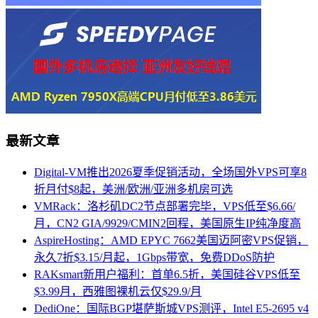
最新文章
Digital-VM推出2026夏季促销活动，全场国外VPS可享8
折月付$8起，美洲/欧洲/亚洲多机房可选
VMRack：洛杉矶DC2节点部署完毕，VPS低至$6.66/
月，CN2 GIA/9929/CMIN2回程，美国原生IP纯净度高
AspireHosting：AMD EPYC 7662美国迈阿密VPS促销，
永久7折$3.15/月起，1Gbps带宽，免费DDoS防护
RAKsmart新用户福利：首单6.5折，美国硅谷VPS低至
$3.99月，西雅图裸机云仅$29.9/月
DediOne：国际BGP堪萨斯城VPS测评，Intel E5-2695 v4