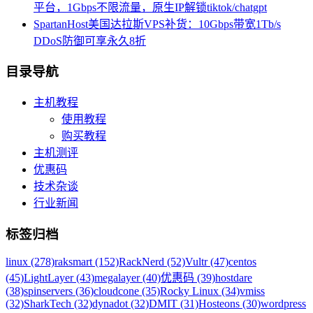
平台，1Gbps不限流量，原生IP解锁tiktok/chatgpt
SpartanHost美国达拉斯VPS补货：10Gbps带宽1Tb/s
DDoS防御可享永久8折
目录导航
主机教程
使用教程
购买教程
主机测评
优惠码
技术杂谈
行业新闻
标签归档
linux (278)
raksmart (152)
RackNerd (52)
Vultr (47)
centos
(45)
LightLayer (43)
megalayer (40)
优惠码 (39)
hostdare
(38)
spinservers (36)
cloudcone (35)
Rocky Linux (34)
vmiss
(32)
SharkTech (32)
dynadot (32)
DMIT (31)
Hosteons (30)
wordpress