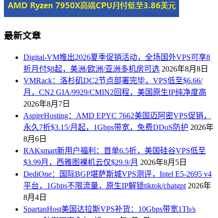
最新文章
Digital-VM推出2026夏季促销活动，全场国外VPS可享8
折月付$8起，美洲/欧洲/亚洲多机房可选
2026年8月8日
VMRack：洛杉矶DC2节点部署完毕，VPS低至$6.66/
月，CN2 GIA/9929/CMIN2回程，美国原生IP纯净度高
2026年8月7日
AspireHosting：AMD EPYC 7662美国迈阿密VPS促销，
永久7折$3.15/月起，1Gbps带宽，免费DDoS防护
2026年
8月6日
RAKsmart新用户福利：首单6.5折，美国硅谷VPS低至
$3.99月，西雅图裸机云仅$29.9/月
2026年8月5日
DediOne：国际BGP堪萨斯城VPS测评，Intel E5-2695 v4
平台，1Gbps不限流量，原生IP解锁tiktok/chatgpt
2026年
8月4日
SpartanHost美国达拉斯VPS补货：10Gbps带宽1Tb/s