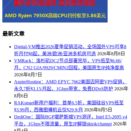
最新文章
Digital-VM推出2026夏季促销活动，全场国外VPS可享8
折月付$8起，美洲/欧洲/亚洲多机房可选
2026年8月8日
VMRack：洛杉矶DC2节点部署完毕，VPS低至$6.66/
月，CN2 GIA/9929/CMIN2回程，美国原生IP纯净度高
2026年8月7日
AspireHosting：AMD EPYC 7662美国迈阿密VPS促销，
永久7折$3.15/月起，1Gbps带宽，免费DDoS防护
2026年
8月6日
RAKsmart新用户福利：首单6.5折，美国硅谷VPS低至
$3.99月，西雅图裸机云仅$29.9/月
2026年8月5日
DediOne：国际BGP堪萨斯城VPS测评，Intel E5-2695 v4
平台，1Gbps不限流量，原生IP解锁tiktok/chatgpt
2026年
8月4日