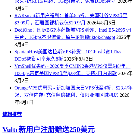
永久7折$3.15/月起，1Gbps带宽，免费DDoS防护
2026年
8月6日
RAKsmart新用户福利：首单6.5折，美国硅谷VPS低至
$3.99月，西雅图裸机云仅$29.9/月
2026年8月5日
DediOne：国际BGP堪萨斯城VPS测评，Intel E5-2695 v4
平台，1Gbps不限流量，原生IP解锁tiktok/chatgpt
2026年
8月4日
SpartanHost美国达拉斯VPS补货：10Gbps带宽1Tb/s
DDoS防御可享永久8折
2026年8月3日
VmShell优惠码 - 2026夏季CMIN2香港VPS仅需$48/年，
10Gbps带宽美国VPS低至$28/年，支持3日内退款
2026年
8月2日
OrangeVPS优惠码 - 新加坡国庆日VPS低至4折，$23.4/年
起，双倍内存+充值翻倍福利，仅限亚洲区域机房
2026
年8月1日
编辑推荐
Vultr新用户注册赠送250美元